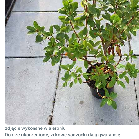
zdjęcie wykonane w
sierpniu
Dobrze
ukorzenione
,
zdrowe
sadzonki dają gwarancję