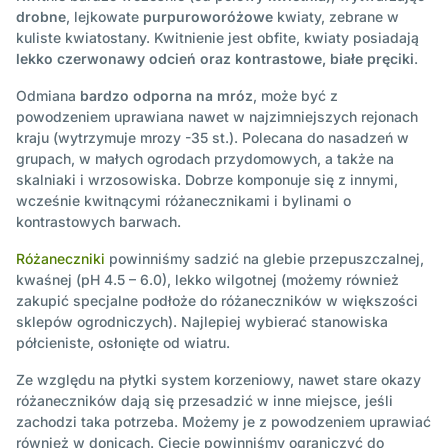
drobne
, lejkowate
purpuroworóżowe
kwiaty, zebrane w
kuliste kwiatostany. Kwitnienie jest obfite, kwiaty posiadają
lekko czerwonawy odcień oraz kontrastowe, białe pręciki
.
Odmiana
bardzo odporna na mróz
, może być z
powodzeniem uprawiana nawet w najzimniejszych rejonach
kraju (wytrzymuje mrozy -35 st.). Polecana do nasadzeń w
grupach, w małych ogrodach przydomowych, a także na
skalniaki i wrzosowiska. Dobrze komponuje się z innymi,
wcześnie kwitnącymi różanecznikami i bylinami o
kontrastowych barwach.
Różaneczniki
powinniśmy sadzić na glebie przepuszczalnej,
kwaśnej (pH 4.5 – 6.0), lekko wilgotnej (możemy również
zakupić specjalne podłoże do różaneczników w większości
sklepów ogrodniczych). Najlepiej wybierać stanowiska
półcieniste, osłonięte od wiatru.
Ze względu na płytki system korzeniowy, nawet stare okazy
różaneczników dają się przesadzić w inne miejsce, jeśli
zachodzi taka potrzeba. Możemy je z powodzeniem uprawiać
również w donicach. Cięcie powinniśmy ograniczyć do