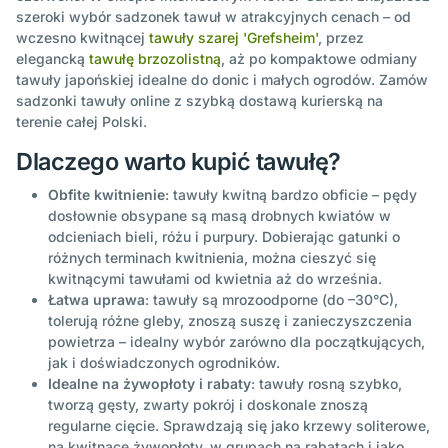
szeroki wybór sadzonek tawuł w atrakcyjnych cenach – od
wczesno kwitnącej
tawuły szarej 'Grefsheim'
, przez
elegancką
tawułę brzozolistną
, aż po kompaktowe odmiany
tawuły japońskiej idealne do donic i małych ogrodów. Zamów
sadzonki tawuły online z szybką dostawą kurierską na
terenie całej Polski.
Dlaczego warto kupić tawułę?
Obfite kwitnienie
: tawuły kwitną bardzo obficie – pędy
dosłownie obsypane są masą drobnych kwiatów w
odcieniach bieli, różu i purpury. Dobierając gatunki o
różnych terminach kwitnienia, można cieszyć się
kwitnącymi tawułami od kwietnia aż do września.
Łatwa uprawa
: tawuły są mrozoodporne (do –30°C),
tolerują różne gleby, znoszą suszę i zanieczyszczenia
powietrza – idealny wybór zarówno dla początkujących,
jak i doświadczonych ogrodników.
Idealne na żywopłoty i rabaty
: tawuły rosną szybko,
tworzą gęsty, zwarty pokrój i doskonale znoszą
regularne cięcie. Sprawdzają się jako krzewy soliterowe,
na kwitnące żywopłoty, w grupach na rabatach i jako