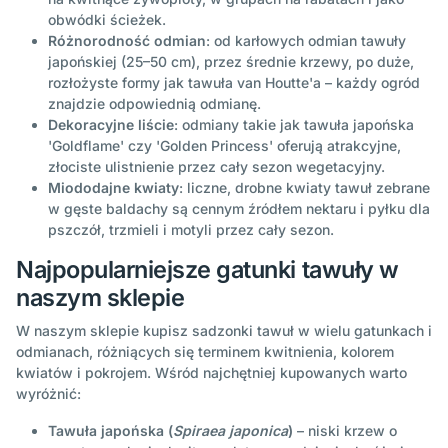
obwódki ścieżek.
Różnorodność odmian
: od karłowych odmian tawuły
japońskiej (25–50 cm), przez średnie krzewy, po duże,
rozłożyste formy jak tawuła van Houtte'a – każdy ogród
znajdzie odpowiednią odmianę.
Dekoracyjne liście
: odmiany takie jak tawuła japońska
'Goldflame' czy 'Golden Princess' oferują atrakcyjne,
złociste ulistnienie przez cały sezon wegetacyjny.
Miododajne kwiaty
: liczne, drobne kwiaty tawuł zebrane
w gęste baldachy są cennym źródłem nektaru i pyłku dla
pszczół, trzmieli i motyli przez cały sezon.
Najpopularniejsze gatunki tawuły w
naszym sklepie
W naszym sklepie kupisz sadzonki tawuł w wielu gatunkach i
odmianach, różniących się terminem kwitnienia, kolorem
kwiatów i pokrojem. Wśród najchętniej kupowanych warto
wyróżnić:
Tawuła japońska (
Spiraea japonica
)
– niski krzew o