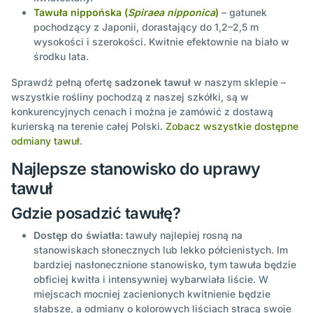
Tawuła nippońska (
Spiraea nipponica
)
– gatunek
pochodzący z Japonii, dorastający do 1,2–2,5 m
wysokości i szerokości. Kwitnie efektownie na biało w
środku lata.
Sprawdź pełną ofertę
sadzonek tawuł
w naszym sklepie –
wszystkie rośliny pochodzą z naszej szkółki, są w
konkurencyjnych cenach i można je zamówić z dostawą
kurierską na terenie całej Polski.
Zobacz wszystkie dostępne
odmiany tawuł
.
Najlepsze stanowisko do uprawy
tawuł
Gdzie posadzić tawułę?
Dostęp do światła:
tawuły najlepiej rosną na
stanowiskach słonecznych lub lekko półcienistych. Im
bardziej nasłonecznione stanowisko, tym tawuła będzie
obficiej kwitła i intensywniej wybarwiała liście. W
miejscach mocniej zacienionych kwitnienie będzie
słabsze, a odmiany o kolorowych liściach stracą swoje