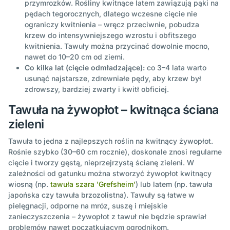
przymrozków. Rośliny kwitnące latem zawiązują pąki na
pędach tegorocznych, dlatego wczesne cięcie nie
ograniczy kwitnienia – wręcz przeciwnie, pobudza
krzew do intensywniejszego wzrostu i obfitszego
kwitnienia. Tawuły można przycinać dowolnie mocno,
nawet do 10–20 cm od ziemi.
Co kilka lat (cięcie odmładzające):
co 3–4 lata warto
usunąć najstarsze, zdrewniałe pędy, aby krzew był
zdrowszy, bardziej zwarty i kwitł obficiej.
Tawuła na żywopłot – kwitnąca ściana
zieleni
Tawuła to jedna z najlepszych roślin na kwitnący żywopłot.
Rośnie szybko (30–60 cm rocznie), doskonale znosi regularne
cięcie i tworzy gęstą, nieprzejrzystą ścianę zieleni. W
zależności od gatunku można stworzyć żywopłot kwitnący
wiosną (np.
tawuła szara 'Grefsheim'
) lub latem (np. tawuła
japońska czy tawuła brzozolistna). Tawuły są łatwe w
pielęgnacji, odporne na mróz, suszę i miejskie
zanieczyszczenia – żywopłot z tawuł nie będzie sprawiał
problemów nawet początkującym ogrodnikom.