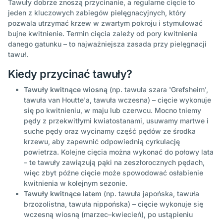
Tawuły dobrze znoszą przycinanie, a regularne cięcie to
jeden z kluczowych zabiegów pielęgnacyjnych, który
pozwala utrzymać krzew w zwartym pokroju i stymulować
bujne kwitnienie. Termin cięcia zależy od pory kwitnienia
danego gatunku – to najważniejsza zasada przy pielęgnacji
tawuł.
Kiedy przycinać tawuły?
Tawuły kwitnące wiosną
(np. tawuła szara 'Grefsheim',
tawuła van Houtte'a, tawuła wczesna) – cięcie wykonuje
się po kwitnieniu, w maju lub czerwcu. Mocno tniemy
pędy z przekwitłymi kwiatostanami, usuwamy martwe i
suche pędy oraz wycinamy część pędów ze środka
krzewu, aby zapewnić odpowiednią cyrkulację
powietrza. Kolejne cięcia można wykonać do połowy lata
– te tawuły zawiązują pąki na zeszłorocznych pędach,
więc zbyt późne cięcie może spowodować osłabienie
kwitnienia w kolejnym sezonie.
Tawuły kwitnące latem
(np. tawuła japońska, tawuła
brzozolistna, tawuła nippońska) – cięcie wykonuje się
wczesną wiosną (marzec–kwiecień), po ustąpieniu