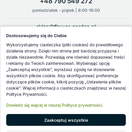
+48 790 549 272
poniedziałek - piątek | 8:00-16:00
sklep@flower-garden.pl
Dostosowujemy się do Ciebie
Oferowane przez nas rośliny i nasiona podlegają regularnej ścisłej
Wykorzystujemy ciasteczka (pliki cookies) do prawidłowego
kontroli jakości oraz kontroli zdrowotnej przeprowadzanej przez
działania strony. Dzięki nim strona jest bardziej przyjazna i
wykwalifikowane osoby z Państwowej Inspekcji Ochrony Roślin i
działa niezawodnie. Pozwalają one również dopasować treści
Nasiennictwa.
i reklamy do Twoich zainteresowań. Wybierając opcję
„Zaakceptuj wszystkie”, wyrażasz zgodę na stosowanie
wszystkich plików cookie. Aby skonfigurować preferencje
dotyczące plików cookie, kliknij pozycję „Ustawienia plików
cookie”. Więcej informacji o ciasteczkach znajdziesz w naszej
Polityce Prywatności.
Dowiedz się więcej w naszej Polityce prywatności.
Zaakceptuj wszystkie
© 1997 - 2026 flower-garden.pl | Wszelkie prawa zastrzeżone.