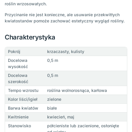
roślin wrzosowatych.
Przycinanie nie jest konieczne, ale usuwanie przekwitłych
kwiatostanów pomoże zachować estetyczny wygląd rośliny.
Charakterystyka
Pokrój
krzaczasty, kulisty
Docelowa
0,5 m
wysokość
Docelowa
0,5 m
szerokość
Tempo wzrostu
roślina wolnorosnąca, karłowa
Kolor liści/igieł
zielone
Barwa kwiatów
białe
Kwitnienie
kwiecień, maj
Stanowisko
półcieniste lub zacienione, osłonięte
od wiatru