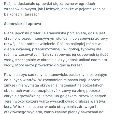
Roślina doskonale sprawdzi się zarówno w ogrodach
wrzosowiskowych, jak i leśnych, a także w pojemnikach na
balkonach i tarasach.
Stanowisko i uprawa
Pieris japoński preferuje stanowiska półcieniste, gdzie jest
chroniony przed intensywnym słońcem, co zapewnia zdrowy
rozwój liści i obfite kwitnienie. Roślina najlepiej rośnie w
glebie kwaśnej, przepuszczalnej i wilgotnej, typowej dla
roślin wrzosowatych. Należy zapewnić jej odpowiednią ilość
wody, szczególnie w okresie suszy, jednak unikać nadmiaru
wody, który może prowadzić do gnicia korzeni.
Powinien być sadzony na stanowisku zacisznym, osłoniętym
od silnych wiatrów. W zachodnich rejonach kraju dobrze
zimuje i nie wymaga okrywania, natomiast na pozostałych
obszarach warto zabezpieczyć krzewy na zimę poprzez
okrycie agrowłókniną, słomą lub gałązkami drzew iglastych.
Teren wokół korzeni warto wyściółkować grubszą warstwą
kory. W trakcie sezonu, w celu utrzymania zdrowego i
efektownego wyglądu, warto zasilać pierisy nawozami do