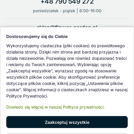
+48 790 549 272
poniedziałek - piątek | 8:00-16:00
sklep@flower-garden.pl
Dostosowujemy się do Ciebie
Oferowane przez nas rośliny i nasiona podlegają regularnej ścisłej
Wykorzystujemy ciasteczka (pliki cookies) do prawidłowego
kontroli jakości oraz kontroli zdrowotnej przeprowadzanej przez
działania strony. Dzięki nim strona jest bardziej przyjazna i
wykwalifikowane osoby z Państwowej Inspekcji Ochrony Roślin i
działa niezawodnie. Pozwalają one również dopasować treści
Nasiennictwa.
i reklamy do Twoich zainteresowań. Wybierając opcję
„Zaakceptuj wszystkie”, wyrażasz zgodę na stosowanie
wszystkich plików cookie. Aby skonfigurować preferencje
dotyczące plików cookie, kliknij pozycję „Ustawienia plików
cookie”. Więcej informacji o ciasteczkach znajdziesz w naszej
Polityce Prywatności.
Dowiedz się więcej w naszej Polityce prywatności.
Zaakceptuj wszystkie
© 1997 - 2026 flower-garden.pl | Wszelkie prawa zastrzeżone.