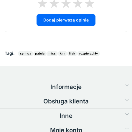
Dodaj pierwszą opinię
Tagi:
syringa
patula
miss
kim
lilak
rozpierzchły
Informacje
Obsługa klienta
Inne
Moje konto