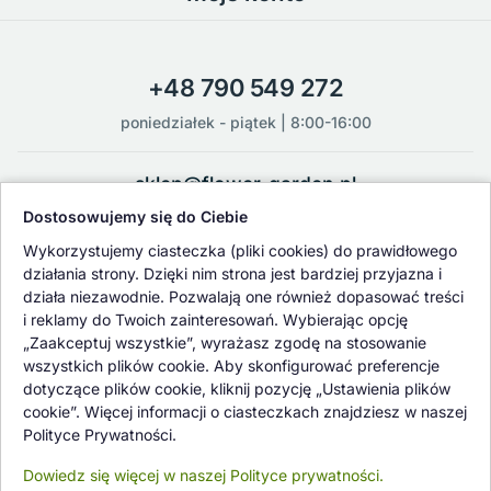
+48 790 549 272
poniedziałek - piątek | 8:00-16:00
sklep@flower-garden.pl
Dostosowujemy się do Ciebie
Oferowane przez nas rośliny i nasiona podlegają regularnej ścisłej
Wykorzystujemy ciasteczka (pliki cookies) do prawidłowego
kontroli jakości oraz kontroli zdrowotnej przeprowadzanej przez
działania strony. Dzięki nim strona jest bardziej przyjazna i
wykwalifikowane osoby z Państwowej Inspekcji Ochrony Roślin i
działa niezawodnie. Pozwalają one również dopasować treści
Nasiennictwa.
i reklamy do Twoich zainteresowań. Wybierając opcję
„Zaakceptuj wszystkie”, wyrażasz zgodę na stosowanie
wszystkich plików cookie. Aby skonfigurować preferencje
dotyczące plików cookie, kliknij pozycję „Ustawienia plików
cookie”. Więcej informacji o ciasteczkach znajdziesz w naszej
Polityce Prywatności.
Dowiedz się więcej w naszej Polityce prywatności.