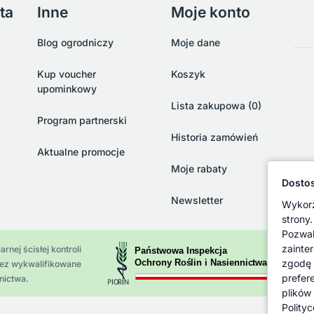
ta
Inne
Moje konto
Blog ogrodniczy
Moje dane
Kup voucher
Koszyk
upominkowy
Lista zakupowa (0)
Program partnerski
Historia zamówień
Aktualne promocje
Moje rabaty
Dostos
Newsletter
Wykorz
strony.
Pozwal
zainte
rnej ścisłej kontroli
zgodę 
zez wykwalifikowane
prefer
nictwa.
plików
Polity