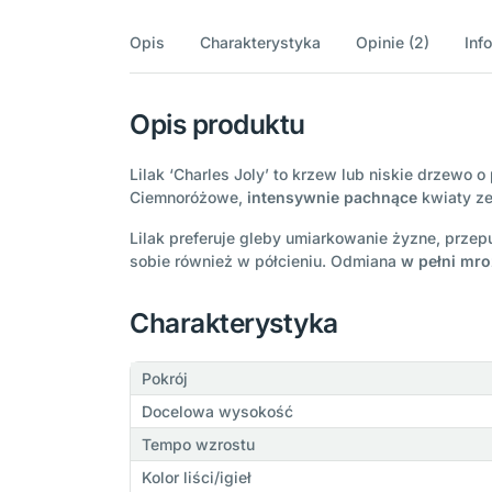
Opis
Charakterystyka
Opinie (2)
Inf
Opis produktu
Lilak ‘Charles Joly’ to krzew lub niskie drzewo 
Ciemnoróżowe,
intensywnie pachnące
kwiaty ze
Lilak preferuje gleby umiarkowanie żyzne, przepu
sobie również w półcieniu. Odmiana
w pełni mr
Charakterystyka
Pokrój
Docelowa wysokość
Tempo wzrostu
Kolor liści/igieł