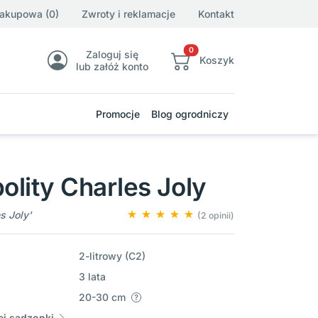
zakupowa (0)
Zwroty i reklamacje
Kontakt
0
Zaloguj się
Koszyk
lub załóż konto
Promocje
Blog ogrodniczy
polity Charles Joly
s Joly'
(2 opinii)
2-litrowy (C2)
3 lata
20-30 cm
j sadzonki