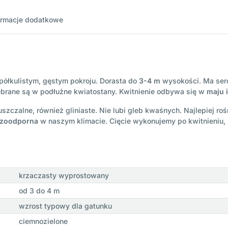
ormacje dodatkowe
o półkulistym, gęstym pokroju. Dorasta do
3-4 m
wysokości. Ma serc
brane są w podłużne kwiatostany. Kwitnienie odbywa się w
maju 
szczalne, również gliniaste. Nie lubi gleb kwaśnych. Najlepiej ro
ozoodporna
w naszym klimacie. Cięcie wykonujemy po kwitnieniu, 
krzaczasty wyprostowany
od 3 do 4 m
wzrost typowy dla gatunku
ciemnozielone