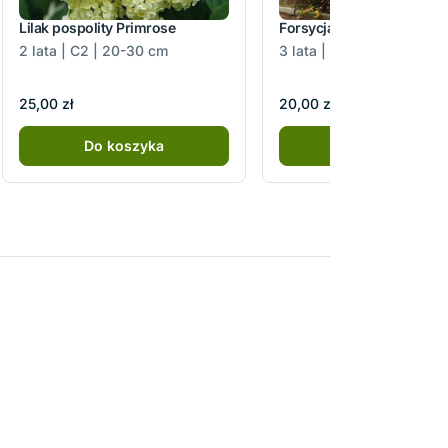
Lilak pospolity Primrose
Forsycja pośrednia Goldz
2 lata | C2 | 20-30 cm
3 lata | C3 | 30-60 cm
25,00 zł
20,00 zł
Do koszyka
Do koszyka