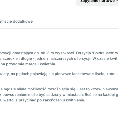
Zapytanie hurtowe
ormacje dodatkowe
orsycji dorastająca do ok.
3 m
wysokości. Forsycja 'Goldrausch' w
ą szerokie i długie - jedne z najszerszych u forsycji. W czasie kwi
 na przełomie marca i kwietnia
.
iaty, na pędach pojawiają się pierwsze lancetowate liście, które u
ie będzie miała możliwość rozrośnięcia się. Jest to krzew niewym
 z powodzeniem może być sadzony w miastach. Rośnie na każdej g
a, warto ją przycinać po zakończeniu kwitnienia.