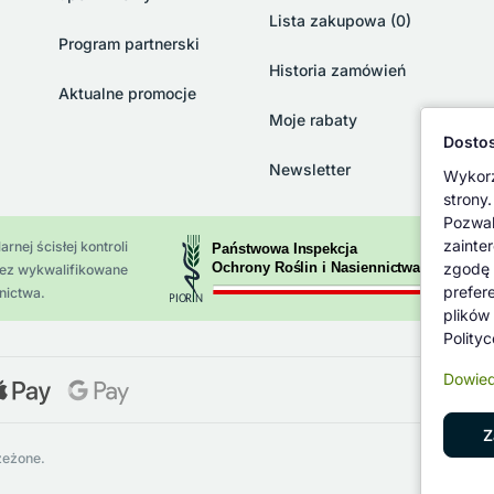
Lista zakupowa (0)
Program partnerski
Historia zamówień
Aktualne promocje
Moje rabaty
Dostos
Newsletter
Wykorz
strony.
Pozwal
zainte
rnej ścisłej kontroli
zgodę 
zez wykwalifikowane
prefer
nictwa.
plików
Polity
Dowied
Z
zeżone.