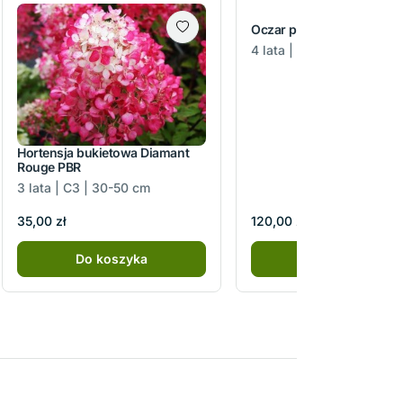
Oczar pośredni Arnold P
4 lata | C5 | 30-40 cm
Hortensja bukietowa Diamant
Rouge PBR
3 lata | C3 | 30-50 cm
35,00 zł
120,00 zł
Do koszyka
Do koszyka