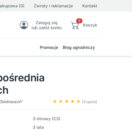
zakupowa (0)
Zwroty i reklamacje
Kontakt
0
Zaloguj się
Koszyk
lub załóż konto
Promocje
Blog ogrodniczy
pośrednia
ch
'Goldrausch'
(3 opinii)
3-litrowy (C3)
3 lata