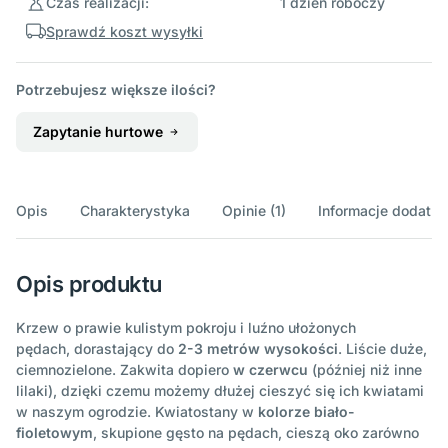
Czas realizacji:
1 dzień roboczy
Sprawdź koszt wysyłki
Potrzebujesz większe ilości?
Zapytanie hurtowe
Opis
Charakterystyka
Opinie (1)
Informacje dodatk
Opis produktu
Krzew o prawie kulistym pokroju i luźno ułożonych
pędach, dorastający do
2-3 metrów wysokości
. Liście duże,
ciemnozielone. Zakwita dopiero
w czerwcu
(później niż inne
lilaki), dzięki czemu możemy dłużej cieszyć się ich kwiatami
w naszym ogrodzie. Kwiatostany w
kolorze biało-
fioletowym
, skupione gęsto na pędach, cieszą oko zarówno