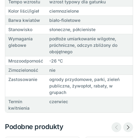
Tempo wzrostu
wzrost typowy dla gatunku
Kolor liści/igieł
ciemnozielone
Barwa kwiatów
biało-fioletowe
Stanowisko
słoneczne, półcieniste
Wymagania
podłoże umiarkowanie wilgotne,
glebowe
próchniczne, odczyn zbliżony do
obojętnego
Mrozoodporność
-26 °C
Zimozieloność
nie
Zastosowanie
ogrody przydomowe, parki, zieleń
publiczna, żywopłot, rabaty, w
grupach
Termin
czerwiec
kwitnienia
Podobne produkty