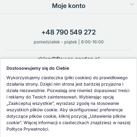
Moje konto
+48 790 549 272
poniedziałek - piątek | 8:00-16:00
sklep@flower-garden.pl
Dostosowujemy się do Ciebie
Oferowane przez nas rośliny i nasiona podlegają regularnej ścisłej
Wykorzystujemy ciasteczka (pliki cookies) do prawidłowego
kontroli jakości oraz kontroli zdrowotnej przeprowadzanej przez
działania strony. Dzięki nim strona jest bardziej przyjazna i
wykwalifikowane osoby z Państwowej Inspekcji Ochrony Roślin i
działa niezawodnie. Pozwalają one również dopasować treści
Nasiennictwa.
i reklamy do Twoich zainteresowań. Wybierając opcję
„Zaakceptuj wszystkie”, wyrażasz zgodę na stosowanie
wszystkich plików cookie. Aby skonfigurować preferencje
dotyczące plików cookie, kliknij pozycję „Ustawienia plików
cookie”. Więcej informacji o ciasteczkach znajdziesz w naszej
Polityce Prywatności.