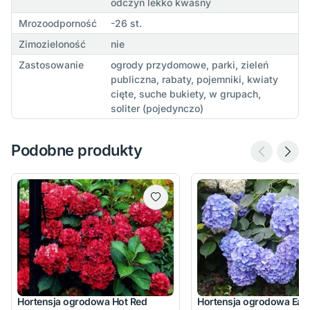
odczyn lekko kwaśny
Mrozoodporność
-26 st.
Zimozieloność
nie
Zastosowanie
ogrody przydomowe, parki, zieleń
publiczna, rabaty, pojemniki, kwiaty
cięte, suche bukiety, w grupach,
soliter (pojedynczo)
Podobne produkty
Hortensja ogrodowa Hot Red
Hortensja ogrodowa Earl