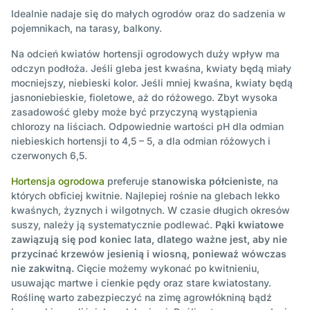
Idealnie nadaje się do małych ogrodów oraz do sadzenia w
pojemnikach, na tarasy, balkony.
Na odcień kwiatów hortensji ogrodowych duży wpływ ma
odczyn podłoża. Jeśli gleba jest kwaśna, kwiaty będą miały
mocniejszy, niebieski kolor. Jeśli mniej kwaśna, kwiaty będą
jasnoniebieskie, fioletowe, aż do różowego. Zbyt wysoka
zasadowość gleby może być przyczyną wystąpienia
chlorozy na liściach. Odpowiednie wartości pH dla odmian
niebieskich hortensji to 4,5 – 5, a dla odmian różowych i
czerwonych 6,5.
Hortensja ogrodowa
preferuje
stanowiska półcieniste
, na
których obficiej kwitnie. Najlepiej rośnie na glebach lekko
kwaśnych, żyznych i wilgotnych. W czasie długich okresów
suszy, należy ją systematycznie podlewać.
Pąki kwiatowe
zawiązują się pod koniec lata, dlatego ważne jest, aby nie
przycinać krzewów jesienią i wiosną, ponieważ wówczas
nie zakwitną.
Cięcie możemy wykonać po kwitnieniu,
usuwając martwe i cienkie pędy oraz stare kwiatostany.
Roślinę warto zabezpieczyć na zimę agrowłókniną bądź