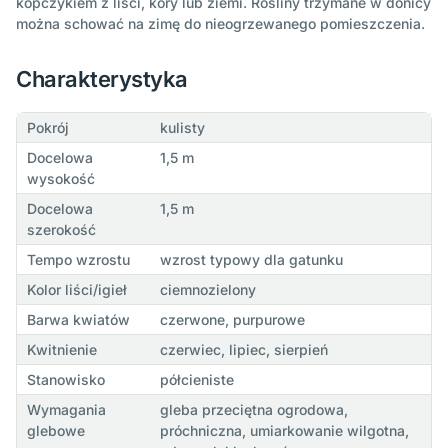
kopczykiem z liści, kory lub ziemi. Rośliny trzymane w donicy
można schować na zimę do nieogrzewanego pomieszczenia.
Charakterystyka
Pokrój
kulisty
Docelowa
1,5 m
wysokość
Docelowa
1,5 m
szerokość
Tempo wzrostu
wzrost typowy dla gatunku
Kolor liści/igieł
ciemnozielony
Barwa kwiatów
czerwone, purpurowe
Kwitnienie
czerwiec, lipiec, sierpień
Stanowisko
półcieniste
Wymagania
gleba przeciętna ogrodowa,
glebowe
próchniczna, umiarkowanie wilgotna,