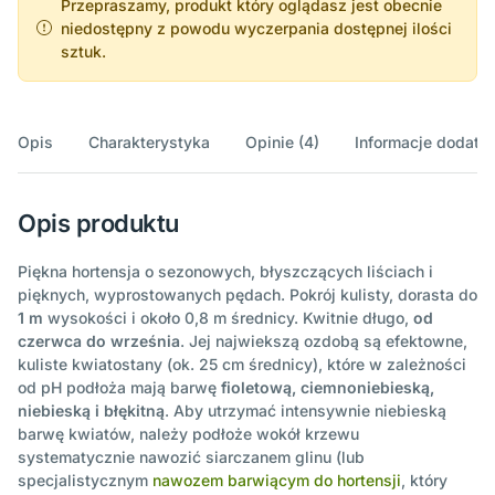
Przepraszamy, produkt który oglądasz jest obecnie
niedostępny z powodu wyczerpania dostępnej ilości
sztuk.
Opis
Charakterystyka
Opinie (4)
Informacje dodatk
Opis produktu
Piękna hortensja o sezonowych, błyszczących liściach i
pięknych, wyprostowanych pędach. Pokrój kulisty, dorasta do
1 m
wysokości i około 0,8 m średnicy. Kwitnie długo,
od
czerwca do września
. Jej najwiekszą ozdobą są efektowne,
kuliste kwiatostany (ok. 25 cm średnicy), które w zależności
od pH podłoża mają barwę
fioletową, ciemnoniebieską,
niebieską i błękitną
. Aby utrzymać intensywnie niebieską
barwę kwiatów, należy podłoże wokół krzewu
systematycznie nawozić siarczanem glinu (lub
specjalistycznym
nawozem barwiącym do hortensji
, który