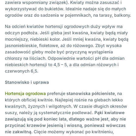
zawiera wspomniany związek). Kwiaty można zasuszać i
wykorzystywać do bukietów. Idealnie nadaje się do małych
ogrodów oraz do sadzenia w pojemnikach, na tarasy, balkony.
Na odcień kwiatów hortensji ogrodowych duży wpływ ma
odczyn podłoża. Jeśli gleba jest kwaśna, kwiaty będą miały
mocniejszy, niebieski kolor. Jeśli mniej kwaśna, kwiaty będą
jasnoniebieskie, fioletowe, aż do różowego. Zbyt wysoka
zasadowość gleby może być przyczyną wystąpienia
chlorozy na liściach. Odpowiednie wartości pH dla odmian
niebieskich hortensji to 4,5 – 5, a dla odmian różowych i
czerwonych 6,5.
Stanowisko i uprawa
Hortensja ogrodowa
preferuje
stanowiska półcieniste
, na
których obficiej kwitnie. Najlepiej rośnie na glebach lekko
kwaśnych, żyznych i wilgotnych. W czasie długich okresów
suszy, należy ją systematycznie podlewać.
Pąki kwiatowe
zawiązują się pod koniec lata, dlatego ważne jest, aby nie
przycinać krzewów jesienią i wiosną, ponieważ wówczas
nie zakwitną.
Cięcie możemy wykonać po kwitnieniu,