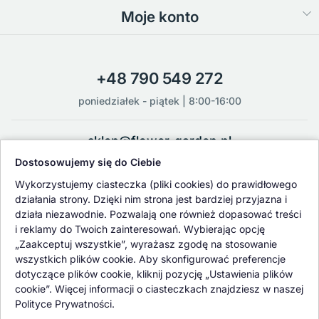
Moje konto
+48 790 549 272
poniedziałek - piątek | 8:00-16:00
sklep@flower-garden.pl
Dostosowujemy się do Ciebie
Oferowane przez nas rośliny i nasiona podlegają regularnej ścisłej
Wykorzystujemy ciasteczka (pliki cookies) do prawidłowego
kontroli jakości oraz kontroli zdrowotnej przeprowadzanej przez
działania strony. Dzięki nim strona jest bardziej przyjazna i
wykwalifikowane osoby z Państwowej Inspekcji Ochrony Roślin i
działa niezawodnie. Pozwalają one również dopasować treści
Nasiennictwa.
i reklamy do Twoich zainteresowań. Wybierając opcję
„Zaakceptuj wszystkie”, wyrażasz zgodę na stosowanie
wszystkich plików cookie. Aby skonfigurować preferencje
dotyczące plików cookie, kliknij pozycję „Ustawienia plików
cookie”. Więcej informacji o ciasteczkach znajdziesz w naszej
Polityce Prywatności.