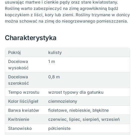
usuwając martwe i cienkie pędy oraz stare kwiatostany.
Roślinę warto zabezpieczyć na zimę agrowłókniną bądź
kopczykiem z liści, kory lub ziemi. Rośliny trzymane w donicy
można schować na zimę do nieogrzewanego pomieszczenia.
Charakterystyka
Pokrój
kulisty
Docelowa
1 m
wysokość
Docelowa
0,8 m
szerokość
Tempo wzrostu
wzrost typowy dla gatunku
Kolor liści/igieł
ciemnozielony
Barwa kwiatów
fioletowe, niebieskie, błękitne
Kwitnienie
czerwiec, lipiec, sierpień, wrzesień
Stanowisko
półcieniste