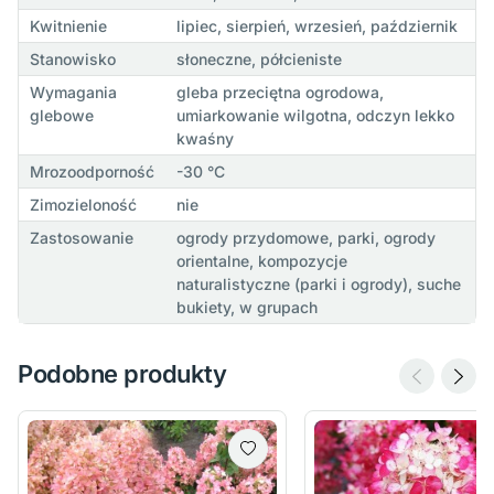
Kwitnienie
lipiec, sierpień, wrzesień, październik
Stanowisko
słoneczne, półcieniste
Wymagania
gleba przeciętna ogrodowa,
glebowe
umiarkowanie wilgotna, odczyn lekko
kwaśny
Mrozoodporność
-30 °C
Zimozieloność
nie
Zastosowanie
ogrody przydomowe, parki, ogrody
orientalne, kompozycje
naturalistyczne (parki i ogrody), suche
bukiety, w grupach
Podobne produkty