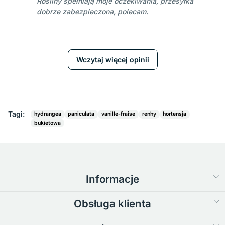
Rośliny spełniają moje oczekiwania, przesyłka
dobrze zabezpieczona, polecam.
Wczytaj więcej opinii
Tagi:
hydrangea
paniculata
vanille-fraise
renhy
hortensja
bukietowa
Informacje
Obsługa klienta