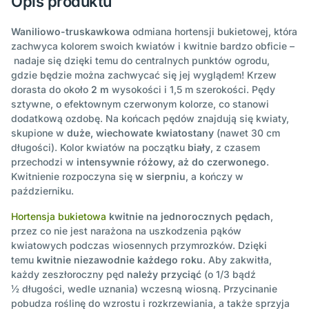
Opis produktu
Waniliowo-truskawkowa
odmiana hortensji bukietowej, która
zachwyca kolorem swoich kwiatów i kwitnie bardzo obficie –
nadaje się dzięki temu do centralnych punktów ogrodu,
gdzie będzie można zachwycać się jej wyglądem! Krzew
dorasta do około
2 m
wysokości i 1,5 m szerokości. Pędy
sztywne, o efektownym czerwonym kolorze, co stanowi
dodatkową ozdobę. Na końcach pędów znajdują się kwiaty,
skupione w
duże, wiechowate kwiatostany
(nawet 30 cm
długości). Kolor kwiatów na początku
biały
, z czasem
przechodzi w
intensywnie różowy, aż do czerwonego
.
Kwitnienie rozpoczyna się
w sierpniu
, a kończy w
październiku.
Hortensja bukietowa
kwitnie na jednorocznych pędach
,
przez co nie jest narażona na uszkodzenia pąków
kwiatowych podczas wiosennych przymrozków. Dzięki
temu
kwitnie niezawodnie każdego roku
. Aby zakwitła,
każdy zeszłoroczny pęd
należy przyciąć
(o 1/3 bądź
½ długości, wedle uznania) wczesną wiosną. Przycinanie
pobudza roślinę do wzrostu i rozkrzewiania, a także sprzyja