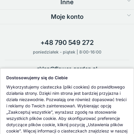
Inne
Moje konto
+48 790 549 272
poniedziałek - piątek | 8:00-16:00
sklep@flower-garden.pl
Dostosowujemy się do Ciebie
Oferowane przez nas rośliny i nasiona podlegają regularnej ścisłej
Wykorzystujemy ciasteczka (pliki cookies) do prawidłowego
kontroli jakości oraz kontroli zdrowotnej przeprowadzanej przez
działania strony. Dzięki nim strona jest bardziej przyjazna i
wykwalifikowane osoby z Państwowej Inspekcji Ochrony Roślin i
działa niezawodnie. Pozwalają one również dopasować treści
Nasiennictwa.
i reklamy do Twoich zainteresowań. Wybierając opcję
„Zaakceptuj wszystkie”, wyrażasz zgodę na stosowanie
wszystkich plików cookie. Aby skonfigurować preferencje
dotyczące plików cookie, kliknij pozycję „Ustawienia plików
cookie”. Więcej informacji o ciasteczkach znajdziesz w naszej