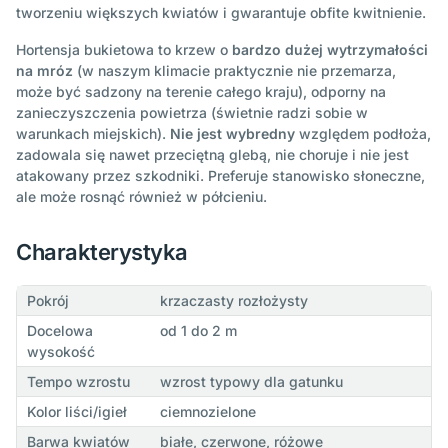
tworzeniu większych kwiatów i gwarantuje obfite kwitnienie.
Hortensja bukietowa to krzew o
bardzo dużej wytrzymałości
na mróz
(w naszym klimacie praktycznie nie przemarza,
może być sadzony na terenie całego kraju), odporny na
zanieczyszczenia powietrza (świetnie radzi sobie w
warunkach miejskich).
Nie jest wybredny
względem podłoża,
zadowala się nawet przeciętną glebą, nie choruje i nie jest
atakowany przez szkodniki. Preferuje stanowisko słoneczne,
ale może rosnąć również w półcieniu.
Charakterystyka
Pokrój
krzaczasty rozłożysty
Docelowa
od 1 do 2 m
wysokość
Tempo wzrostu
wzrost typowy dla gatunku
Kolor liści/igieł
ciemnozielone
Barwa kwiatów
białe, czerwone, różowe