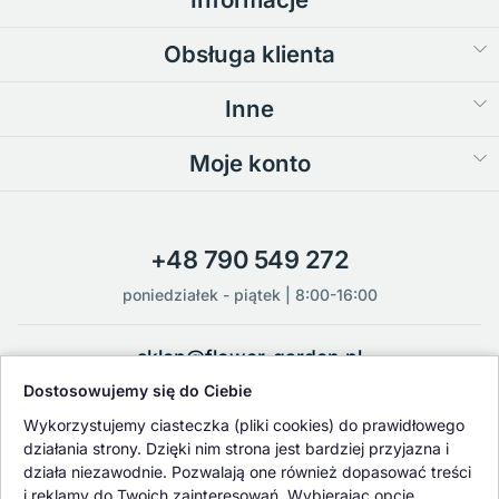
Obsługa klienta
Inne
Moje konto
+48 790 549 272
poniedziałek - piątek | 8:00-16:00
sklep@flower-garden.pl
Dostosowujemy się do Ciebie
Oferowane przez nas rośliny i nasiona podlegają regularnej ścisłej
Wykorzystujemy ciasteczka (pliki cookies) do prawidłowego
kontroli jakości oraz kontroli zdrowotnej przeprowadzanej przez
działania strony. Dzięki nim strona jest bardziej przyjazna i
wykwalifikowane osoby z Państwowej Inspekcji Ochrony Roślin i
działa niezawodnie. Pozwalają one również dopasować treści
Nasiennictwa.
i reklamy do Twoich zainteresowań. Wybierając opcję