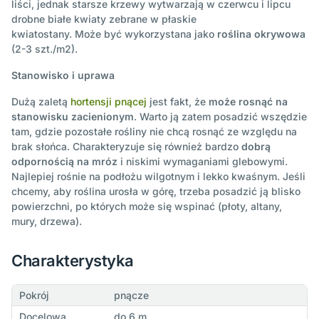
liści, jednak starsze krzewy wytwarzają w czerwcu i lipcu
drobne białe kwiaty zebrane w płaskie
kwiatostany. Może być wykorzystana jako
roślina okrywowa
(2-3 szt./m2).
Stanowisko i uprawa
Dużą zaletą
hortensji pnącej
jest fakt, że
może rosnąć na
stanowisku zacienionym
. Warto ją zatem posadzić wszędzie
tam, gdzie pozostałe rośliny nie chcą rosnąć ze względu na
brak słońca. Charakteryzuje się również bardzo
dobrą
odpornością na mróz
i niskimi wymaganiami glebowymi.
Najlepiej rośnie na podłożu wilgotnym i lekko kwaśnym. Jeśli
chcemy, aby roślina urosła w górę, trzeba posadzić ją blisko
powierzchni, po których może się wspinać (płoty, altany,
mury, drzewa).
Charakterystyka
Pokrój
pnącze
Docelowa
do 6 m