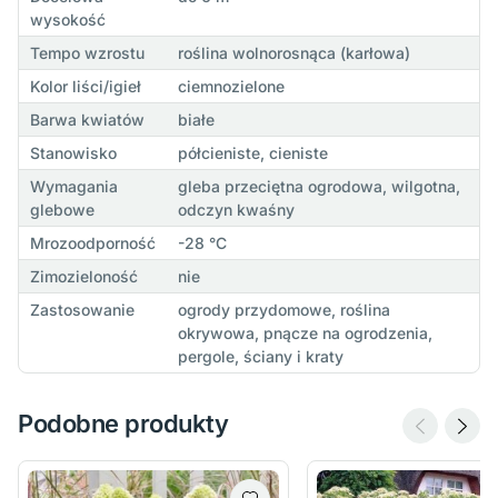
wysokość
Tempo wzrostu
roślina wolnorosnąca (karłowa)
Kolor liści/igieł
ciemnozielone
Barwa kwiatów
białe
Stanowisko
półcieniste, cieniste
Wymagania
gleba przeciętna ogrodowa, wilgotna,
glebowe
odczyn kwaśny
Mrozoodporność
-28 °C
Zimozieloność
nie
Zastosowanie
ogrody przydomowe, roślina
okrywowa, pnącze na ogrodzenia,
pergole, ściany i kraty
Podobne produkty