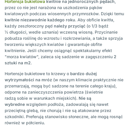
Hortensja bukietowa
kwitnie na jednorocznych pędach
,
przez co nie jest narażona na uszkodzenia pąków
kwiatowych podczas wiosennych przymrozków. Dzięki temu
kwitnie niezawodnie każdego roku
. Aby obficie kwitła,
każdy zeszłoroczny pęd
należy przyciąć
(o 1/3 bądź
½ długości, wedle uznania) wczesną wiosną. Przycinanie
pobudza roślinę do wzrostu i rozkrzewiania, a także sprzyja
tworzeniu większych kwiatów i gwarantuje obfite
kwitnienie. Jeśli chcemy osiągnąć spektakularny efekt
"morza kwiatów", zaleca się sadzenie w zagęszczeniu
2
sztuki na m2
.
Hortensje bukietowe to krzewy o
bardzo dużej
wytrzymałości na mróz
(w naszym klimacie praktycznie nie
przemarzają, mogą być sadzone na terenie całego kraju),
odporne na zanieczyszczenia powietrza (świetnie
radzą sobie w warunkach miejskich).
Nie są
wybredne
względem podłoża, zadowalają się nawet
przeciętną glebą, nie chorują i nie są atakowane przez
szkodniki. Preferują stanowisko słoneczne, ale mogą rosnąć
również w półcieniu.