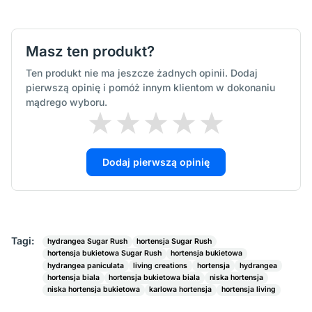
Masz ten produkt?
Ten produkt nie ma jeszcze żadnych opinii. Dodaj
pierwszą opinię i pomóż innym klientom w dokonaniu
mądrego wyboru.
Dodaj pierwszą opinię
Tagi:
hydrangea Sugar Rush
hortensja Sugar Rush
hortensja bukietowa Sugar Rush
hortensja bukietowa
hydrangea paniculata
living creations
hortensja
hydrangea
hortensja biala
hortensja bukietowa biala
niska hortensja
niska hortensja bukietowa
karlowa hortensja
hortensja living