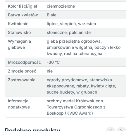
Kolor liści/igieł
ciemnozielone
Barwa kwiatów
Białe
Kwitnienie
lipiec, sierpień, wrzesień
Stanowisko
słoneczne, półcieniste
Wymagania
gleba przeciętna ogrodowa,
glebowe
umiarkowanie wilgotna, odczyn lekko
kwaśny, roślina tolerancyjna
Mrozoodporność
-30 °C
Zimozieloność
nie
Zastosowanie
ogrody przydomowe, stanowiska
eksponowane, rabaty, kwiaty cięte,
suche bukiety, w grupach
Informacje
srebrny medal Królewskiego
dodatkowe
Towarzystwa Ogrodniczego z
Boskoop (KVBC Award)
Podobne produkty