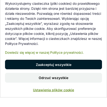
Oferowane przez nas rośliny i nasiona podlegają regularnej ścisłej
Wykorzystujemy ciasteczka (pliki cookies) do prawidłowego
kontroli jakości oraz kontroli zdrowotnej przeprowadzanej przez
działania strony. Dzięki nim strona jest bardziej przyjazna i
wykwalifikowane osoby z Państwowej Inspekcji Ochrony Roślin i
działa niezawodnie. Pozwalają one również dopasować treści
Nasiennictwa.
i reklamy do Twoich zainteresowań. Wybierając opcję
„Zaakceptuj wszystkie”, wyrażasz zgodę na stosowanie
wszystkich plików cookie. Aby skonfigurować preferencje
dotyczące plików cookie, kliknij pozycję „Ustawienia plików
cookie”. Więcej informacji o ciasteczkach znajdziesz w naszej
Polityce Prywatności.
Dowiedz się więcej w naszej Polityce prywatności.
Zaakceptuj wszystkie
© 1997 - 2026 flower-garden.pl | Wszelkie prawa zastrzeżone.
Dodaj do koszyka
Odrzuć wszystkie
Znajdź nas na
0
Ustawienia plików cookie