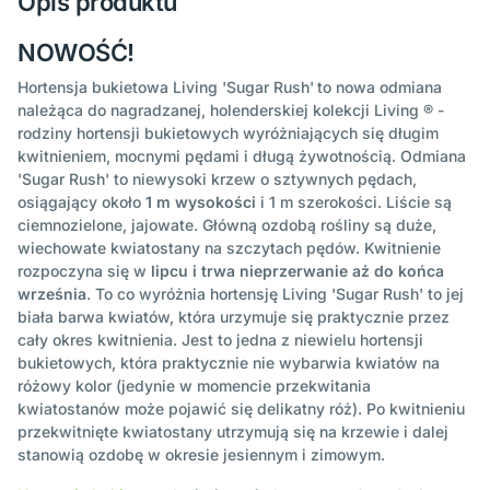
Opis produktu
NOWOŚĆ!
Hortensja bukietowa Living 'Sugar Rush'
to nowa odmiana
należąca do nagradzanej, holenderskiej kolekcji Living ® -
rodziny hortensji bukietowych wyróżniających się długim
kwitnieniem, mocnymi pędami i długą żywotnością. Odmiana
'Sugar Rush' to niewysoki krzew o sztywnych pędach,
osiągający około
1 m
wysokości
i 1 m szerokości. Liście są
ciemnozielone, jajowate. Główną ozdobą rośliny są duże,
wiechowate kwiatostany na szczytach pędów. Kwitnienie
rozpoczyna się w
lipcu i trwa nieprzerwanie aż do końca
września
. To co wyróżnia hortensję Living 'Sugar Rush' to jej
biała barwa kwiatów, która urzymuje się praktycznie przez
cały okres kwitnienia. Jest to jedna z niewielu hortensji
bukietowych, która praktycznie nie wybarwia kwiatów na
różowy kolor (jedynie w momencie przekwitania
kwiatostanów może pojawić się delikatny róż). Po kwitnieniu
przekwitnięte kwiatostany utrzymują się na krzewie i dalej
stanowią ozdobę w okresie jesiennym i zimowym.