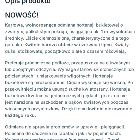
Opis produktu
NOWOŚĆ!
Karłowa, wolnorosnąca
odmiana hortensji bukietowej o
zwartym, półkolistym pokroju, osiągająca ok.
1 m wysokości
i
średnicy. Liście ciemnozielone, charakterystyczne dla tego
gatunku.
Kwitnie bardzo obficie w czerwcu i lipcu
. Kwiaty
duże, stożkowate, początkowo białe z czasem różowieją.
Preferuje próchniczne podłoża, przepuszczalne o kwaśnym
lub obojętnym odczynie. Wymaga stanowisk słonecznych lub
półcienistych i umiarkowanie wilgotnych. Hortensje
bukietowe są mrozoodporne. Cięcie wykonuje się wiosną. Po
przekwitnięciu można usunąć suche kwiatostany. Hortensja
bukietowa kwitnie na jednorocznych pędach, przez co nie
jest narażona na uszkodzenia pąków kwiatowych podczas
wiosennych przymrozków. Dzięki temu
kwitnie niezawodnie
każdego roku
.
Odmiana nie sprawia problemów w uprawie i pielęgnacji.
Polecana do sadzenia na rabatach jak i w pojemnikach.
Kwiatostany można zasuszyć (nie tracą koloru). Z racji