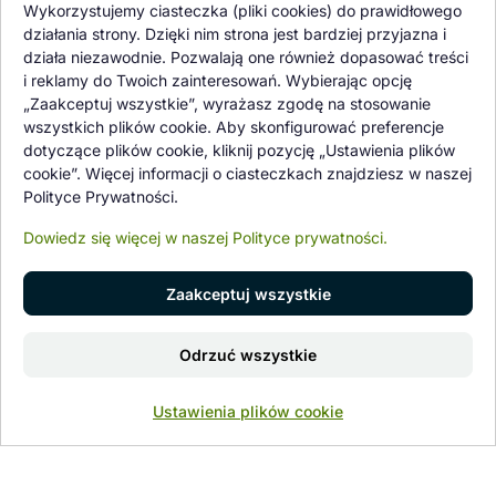
Oferowane przez nas rośliny i nasiona podlegają regularnej ścisłej
Wykorzystujemy ciasteczka (pliki cookies) do prawidłowego
kontroli jakości oraz kontroli zdrowotnej przeprowadzanej przez
działania strony. Dzięki nim strona jest bardziej przyjazna i
wykwalifikowane osoby z Państwowej Inspekcji Ochrony Roślin i
działa niezawodnie. Pozwalają one również dopasować treści
Nasiennictwa.
i reklamy do Twoich zainteresowań. Wybierając opcję
„Zaakceptuj wszystkie”, wyrażasz zgodę na stosowanie
wszystkich plików cookie. Aby skonfigurować preferencje
dotyczące plików cookie, kliknij pozycję „Ustawienia plików
cookie”. Więcej informacji o ciasteczkach znajdziesz w naszej
Polityce Prywatności.
Dowiedz się więcej w naszej Polityce prywatności.
Zaakceptuj wszystkie
© 1997 - 2026 flower-garden.pl | Wszelkie prawa zastrzeżone.
Dodaj do koszyka
Odrzuć wszystkie
Znajdź nas na
0
Ustawienia plików cookie