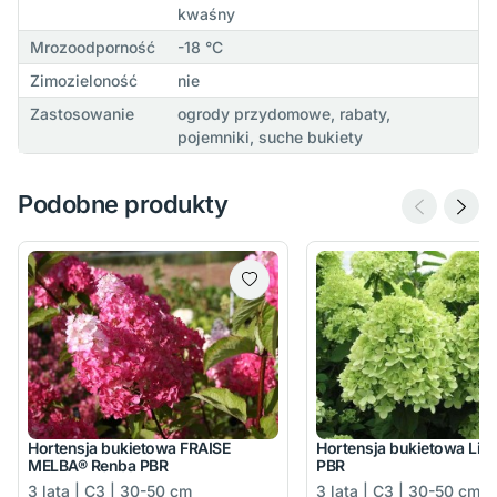
kwaśny
Mrozoodporność
-18 °C
Zimozieloność
nie
Zastosowanie
ogrody przydomowe, rabaty,
pojemniki, suche bukiety
Podobne produkty
Hortensja bukietowa FRAISE
Hortensja bukietowa Lim
MELBA® Renba PBR
PBR
3 lata | C3 | 30-50 cm
3 lata | C3 | 30-50 cm