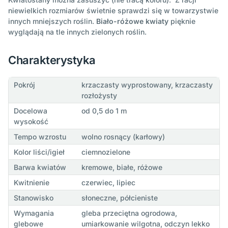
niewielkich rozmiarów świetnie sprawdzi się w towarzystwie
innych mniejszych roślin.
Biało-różowe kwiaty
pięknie
wyglądają na tle innych zielonych roślin.
Charakterystyka
Pokrój
krzaczasty wyprostowany, krzaczasty
rozłożysty
Docelowa
od 0,5 do 1 m
wysokość
Tempo wzrostu
wolno rosnący (karłowy)
Kolor liści/igieł
ciemnozielone
Barwa kwiatów
kremowe, białe, różowe
Kwitnienie
czerwiec, lipiec
Stanowisko
słoneczne, półcieniste
Wymagania
gleba przeciętna ogrodowa,
glebowe
umiarkowanie wilgotna, odczyn lekko