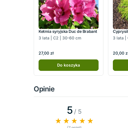
Ketmia syryjska Duc de Brabant
Cyprysi
3 lata | C2 | 30-60 cm
3 lata |
27,00 zł
20,00 z
Do koszyka
Opinie
5
/ 5
(7 opinii)