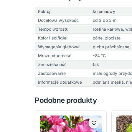
Pokrój
kolumnowy
Docelowa wysokość
od 2 do 3 m
Tempo wzrostu
roślina karłowa, wo
Kolor liści/igieł
żółte, złociste
Wymagania glebowe
gleba próchniczna,
Mrozoodporność
-24 °C
Zimozieloność
tak
Zastosowanie
małe ogrody przydo
Informacje dodatkowe
odmiana męska, ni
Podobne produkty