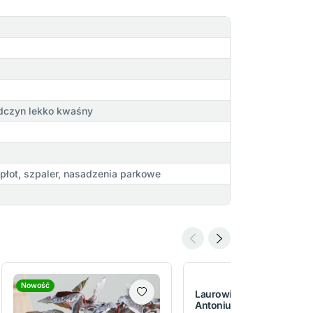
odczyn lekko kwaśny
łot, szpaler, nasadzenia parkowe
Nowość
Laurowiśnia wschodnia
Antonius PBR