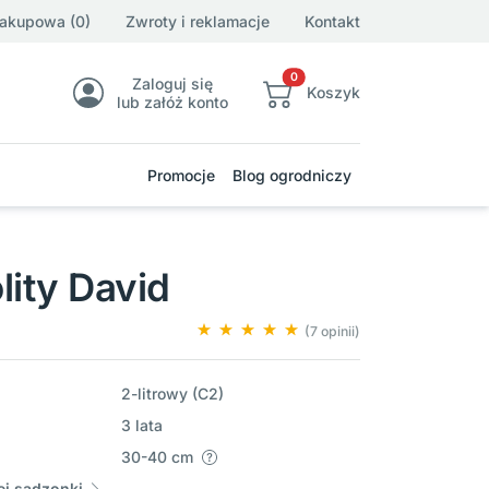
zakupowa (0)
Zwroty i reklamacje
Kontakt
0
Zaloguj się
Koszyk
lub załóż konto
Promocje
Blog ogrodniczy
lity David
(7 opinii)
2-litrowy (C2)
3 lata
30-40 cm
j sadzonki