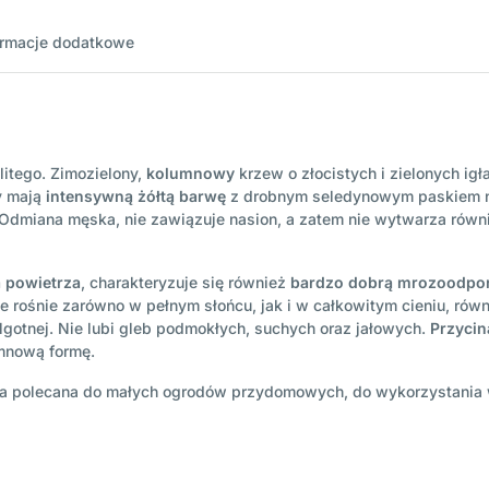
ormacje dodatkowe
itego. Zimozielony,
kolumnowy
krzew o złocistych i zielonych ig
y mają
intensywną żółtą barwę
z drobnym seledynowym paskiem na
 cm. Odmiana męska, nie zawiązuje nasion, a zatem nie wytwarza r
 powietrza
, charakteryzuje się również
bardzo dobrą mrozoodpo
e rośnie zarówno w pełnym słońcu, jak i w całkowitym cieniu, rów
ilgotnej. Nie lubi gleb podmokłych, suchych oraz jałowych.
Przycin
mnową formę.
 polecana do małych ogrodów przydomowych, do wykorzystania 