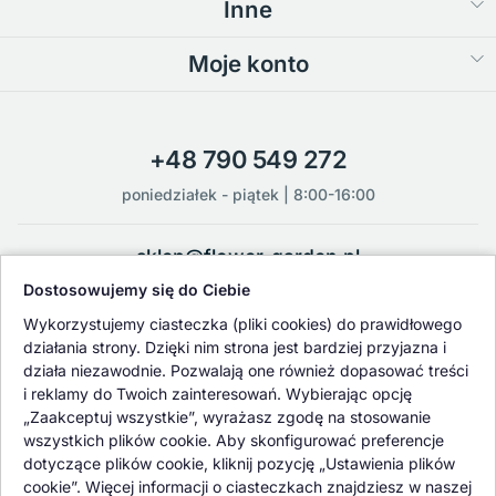
Inne
Moje konto
+48 790 549 272
poniedziałek - piątek | 8:00-16:00
sklep@flower-garden.pl
Dostosowujemy się do Ciebie
Oferowane przez nas rośliny i nasiona podlegają regularnej ścisłej
Wykorzystujemy ciasteczka (pliki cookies) do prawidłowego
kontroli jakości oraz kontroli zdrowotnej przeprowadzanej przez
działania strony. Dzięki nim strona jest bardziej przyjazna i
wykwalifikowane osoby z Państwowej Inspekcji Ochrony Roślin i
działa niezawodnie. Pozwalają one również dopasować treści
Nasiennictwa.
i reklamy do Twoich zainteresowań. Wybierając opcję
„Zaakceptuj wszystkie”, wyrażasz zgodę na stosowanie
wszystkich plików cookie. Aby skonfigurować preferencje
dotyczące plików cookie, kliknij pozycję „Ustawienia plików
cookie”. Więcej informacji o ciasteczkach znajdziesz w naszej