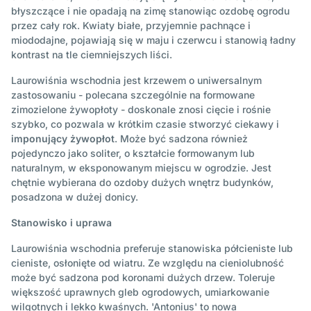
błyszczące i nie opadają na zimę stanowiąc ozdobę ogrodu
przez cały rok. Kwiaty białe, przyjemnie pachnące i
miododajne, pojawiają się w maju i czerwcu i stanowią ładny
kontrast na tle ciemniejszych liści.
Laurowiśnia wschodnia jest krzewem o uniwersalnym
zastosowaniu - polecana szczególnie na formowane
zimozielone żywopłoty - doskonale znosi cięcie i rośnie
szybko, co pozwala w krótkim czasie stworzyć ciekawy i
imponujący żywopłot
. Może być sadzona również
pojedynczo jako soliter, o kształcie formowanym lub
naturalnym, w eksponowanym miejscu w ogrodzie. Jest
chętnie wybierana do ozdoby dużych wnętrz budynków,
posadzona w dużej donicy.
Stanowisko i uprawa
Laurowiśnia wschodnia preferuje stanowiska półcieniste lub
cieniste, osłonięte od wiatru. Ze względu na cieniolubność
może być sadzona pod koronami dużych drzew. Toleruje
większość uprawnych gleb ogrodowych, umiarkowanie
wilgotnych i lekko kwaśnych. 'Antonius' to nowa