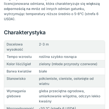
licencjonowana odmiana, która charakteryzuje się
większą
odpornością na mróz
od innych odmian gatunku,
wytrzymując temperatury niższe średnio o 5-8°C (strefa 6
USDA).
Charakterystyka
Docelowa
2-3 m
wysokość
Tempo wzrostu
roślina szybko rosnąca
Kolor liści/igieł
zielony (młode przyrosty czerwone)
Barwa kwiatów
białe
Stanowisko
półcieniste, cieniste, osłonięte od
wiatru
Wymagania
gleba przeciętna ogrodowa,
glebowe
umiarkowanie wilgotna, odczyn lekko
kwaśny
Mrozoodporność
-20 °C (strefa 6 USDA)