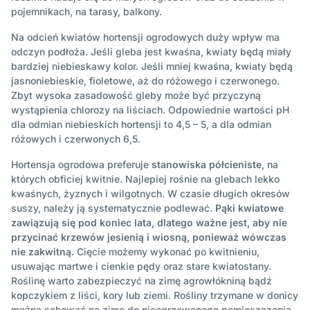
pojemnikach, na tarasy, balkony.
Na odcień kwiatów hortensji ogrodowych duży wpływ ma
odczyn podłoża. Jeśli gleba jest kwaśna, kwiaty będą miały
bardziej niebieskawy kolor. Jeśli mniej kwaśna, kwiaty będą
jasnoniebieskie, fioletowe, aż do różowego i czerwonego.
Zbyt wysoka zasadowość gleby może być przyczyną
wystąpienia chlorozy na liściach. Odpowiednie wartości pH
dla odmian niebieskich hortensji to 4,5 – 5, a dla odmian
różowych i czerwonych 6,5.
Hortensja ogrodowa preferuje
stanowiska półcieniste
, na
których obficiej kwitnie. Najlepiej rośnie na glebach lekko
kwaśnych, żyznych i wilgotnych. W czasie długich okresów
suszy, należy ją systematycznie podlewać.
Pąki kwiatowe
zawiązują się pod koniec lata, dlatego ważne jest, aby nie
przycinać krzewów jesienią i wiosną, ponieważ wówczas
nie zakwitną.
Cięcie możemy wykonać po kwitnieniu,
usuwając martwe i cienkie pędy oraz stare kwiatostany.
Roślinę warto zabezpieczyć na zimę agrowłókniną bądź
kopczykiem z liści, kory lub ziemi. Rośliny trzymane w donicy
można schować na zimę do nieogrzewanego pomieszczenia.