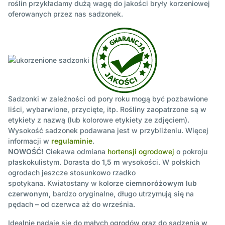
roślin przykładamy dużą wagę do jakości bryły korzeniowej
oferowanych przez nas sadzonek.
Sadzonki w zależności od pory roku mogą być pozbawione
liści, wybarwione, przycięte, itp. Rośliny zaopatrzone są w
etykiety z nazwą (lub kolorowe etykiety ze zdjęciem).
Wysokość sadzonek podawana jest w przybliżeniu. Więcej
informacji w
regulaminie
.
NOWOŚĆ!
Ciekawa odmiana
hortensji ogrodowej
o pokroju
płaskokulistym. Dorasta do
1,5 m
wysokości. W polskich
ogrodach jeszcze stosunkowo rzadko
spotykana. Kwiatostany w kolorze
ciemnoróżowym lub
czerwonym,
bardzo oryginalne, długo utrzymują się na
pędach – od czerwca aż do września.
Idealnie nadaje się do małych ogrodów oraz do sadzenia w