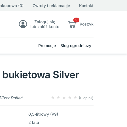
zakupowa (0)
Zwroty i reklamacje
Kontakt
0
Zaloguj się
Koszyk
lub załóż konto
Promocje
Blog ogrodniczy
 bukietowa Silver
lver Dollar'
(0 opinii)
0,5-litrowy (P9)
2 lata