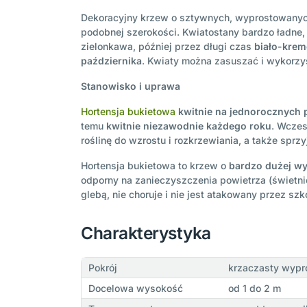
Dekoracyjny krzew o sztywnych, wyprostowanych
podobnej szerokości. Kwiatostany bardzo ładne,
zielonkawa, później przez długi czas
biało-kre
października
. Kwiaty można zasuszać i wykorzy
Stanowisko i uprawa
Hortensja bukietowa
kwitnie na jednorocznych
temu
kwitnie niezawodnie każdego roku
. Wcze
roślinę do wzrostu i rozkrzewiania, a także sprz
Hortensja bukietowa to krzew o
bardzo dużej wy
odporny na zanieczyszczenia powietrza (świetni
glebą, nie choruje i nie jest atakowany przez sz
Charakterystyka
Pokrój
krzaczasty wyp
Docelowa wysokość
od 1 do 2 m