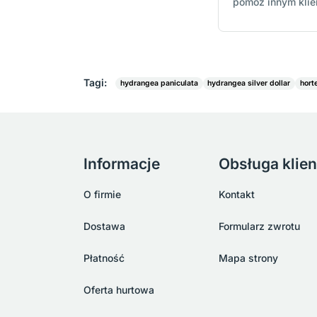
pomóż innym kli
Tagi:
hydrangea paniculata
hydrangea silver dollar
horte
Informacje
Obsługa klien
O firmie
Kontakt
Dostawa
Formularz zwrotu
Płatność
Mapa strony
Oferta hurtowa