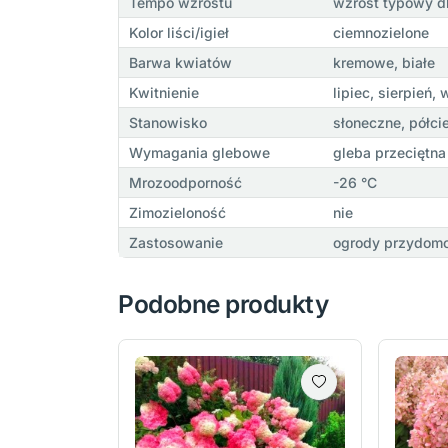
Tempo wzrostu
wzrost typowy d
Kolor liści/igieł
ciemnozielone
Barwa kwiatów
kremowe, białe
Kwitnienie
lipiec, sierpień,
Stanowisko
słoneczne, półci
Wymagania glebowe
gleba przeciętn
Mrozoodporność
-26 °C
Zimozieloność
nie
Zastosowanie
ogrody przydomow
Podobne produkty