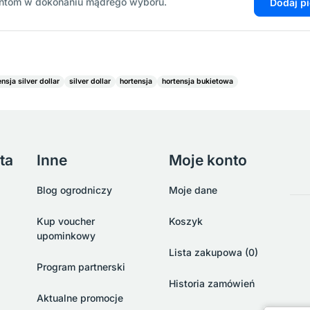
entom w dokonaniu mądrego wyboru.
Dodaj p
nsja silver dollar
silver dollar
hortensja
hortensja bukietowa
ta
Inne
Moje konto
Blog ogrodniczy
Moje dane
Kup voucher
Koszyk
upominkowy
Lista zakupowa (0)
Program partnerski
Historia zamówień
Aktualne promocje