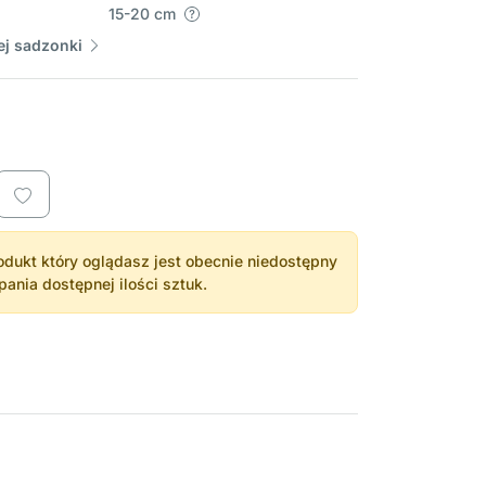
15-20 cm
j sadzonki
dukt który oglądasz jest obecnie niedostępny
nia dostępnej ilości sztuk.