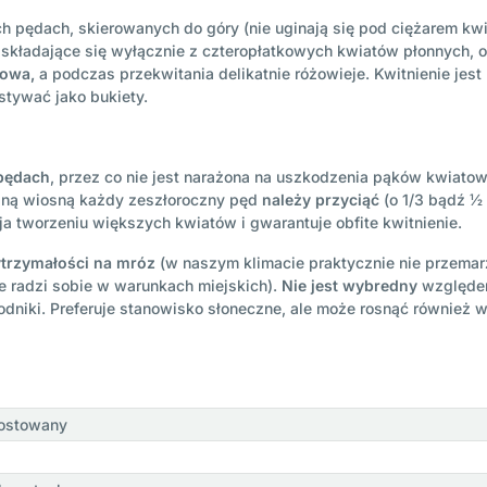
 pędach, skierowanych do góry (nie uginają się pod ciężarem kwi
 składające się wyłącznie z czteropłatkowych kwiatów płonnych, 
mowa,
a podczas przekwitania delikatnie różowieje. Kwitnienie jest
stywać jako bukiety.
 pędach
, przez co nie jest narażona na uszkodzenia pąków kwiat
sną wiosną każdy zeszłoroczny pęd
należy przyciąć
(o 1/3 bądź ½ 
yja tworzeniu większych kwiatów i gwarantuje obfite kwitnienie.
trzymałości na mróz
(w naszym klimacie praktycznie nie przemarz
e radzi sobie w warunkach miejskich).
Nie jest wybredny
względem
kodniki. Preferuje stanowisko słoneczne, ale może rosnąć również w
rostowany