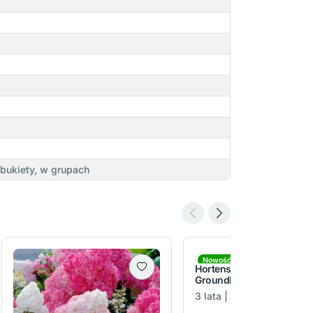
 bukiety, w grupach
Nowość
Hortensja bukietowa
Groundbreaker® Ruby™
3 lata | C3 | 20-30 cm