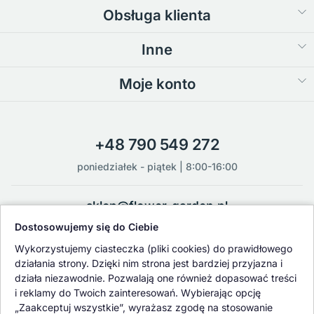
Obsługa klienta
Inne
Moje konto
+48 790 549 272
poniedziałek - piątek | 8:00-16:00
sklep@flower-garden.pl
Dostosowujemy się do Ciebie
Oferowane przez nas rośliny i nasiona podlegają regularnej ścisłej
Wykorzystujemy ciasteczka (pliki cookies) do prawidłowego
kontroli jakości oraz kontroli zdrowotnej przeprowadzanej przez
działania strony. Dzięki nim strona jest bardziej przyjazna i
wykwalifikowane osoby z Państwowej Inspekcji Ochrony Roślin i
działa niezawodnie. Pozwalają one również dopasować treści
Nasiennictwa.
i reklamy do Twoich zainteresowań. Wybierając opcję
„Zaakceptuj wszystkie”, wyrażasz zgodę na stosowanie