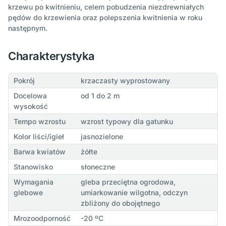
krzewu po kwitnieniu, celem pobudzenia niezdrewniałych
pędów do krzewienia oraz polepszenia kwitnienia w roku
następnym.
Charakterystyka
Pokrój
krzaczasty wyprostowany
Docelowa
od 1 do 2 m
wysokość
Tempo wzrostu
wzrost typowy dla gatunku
Kolor liści/igieł
jasnozielone
Barwa kwiatów
żółte
Stanowisko
słoneczne
Wymagania
gleba przeciętna ogrodowa,
glebowe
umiarkowanie wilgotna, odczyn
zbliżony do obojętnego
Mrozoodporność
-20 ºC