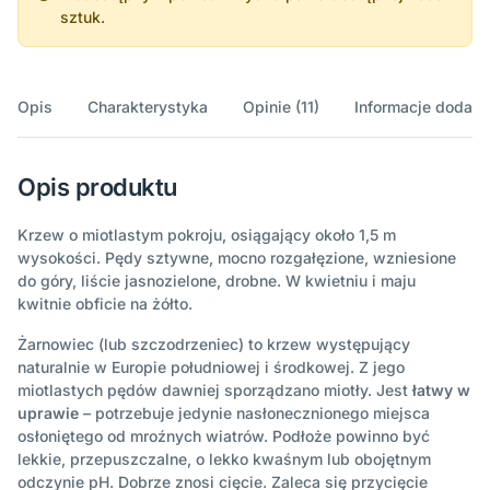
sztuk.
Opis
Charakterystyka
Opinie (11)
Informacje dodat
Opis produktu
Krzew o miotlastym pokroju, osiągający około 1,5 m
wysokości. Pędy sztywne, mocno rozgałęzione, wzniesione
do góry, liście jasnozielone, drobne. W kwietniu i maju
kwitnie obficie na żółto.
Żarnowiec (lub szczodrzeniec) to krzew występujący
naturalnie w Europie południowej i środkowej. Z jego
miotlastych pędów dawniej sporządzano miotły. Jest
łatwy w
uprawie
– potrzebuje jedynie nasłonecznionego miejsca
osłoniętego od mroźnych wiatrów. Podłoże powinno być
lekkie, przepuszczalne, o lekko kwaśnym lub obojętnym
odczynie pH. Dobrze znosi cięcie. Zaleca się przycięcie