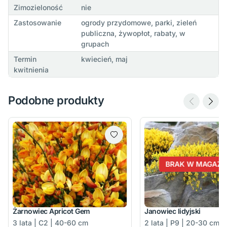
Zimozieloność
nie
Zastosowanie
ogrody przydomowe, parki, zieleń
publiczna, żywopłot, rabaty, w
grupach
Termin
kwiecień, maj
kwitnienia
Podobne produkty
BRAK W MAGAZY
Żarnowiec Apricot Gem
Janowiec lidyjski
3 lata | C2 | 40-60 cm
2 lata | P9 | 20-30 cm