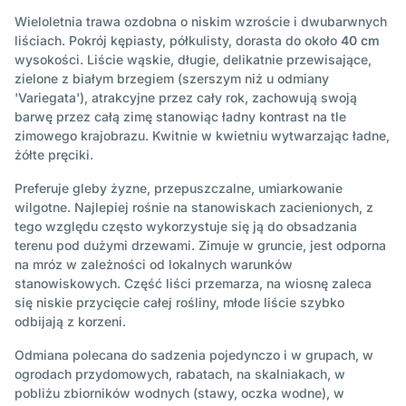
Wieloletnia trawa ozdobna o niskim wzroście i dwubarwnych
liściach. Pokrój kępiasty, półkulisty, dorasta do około
40 cm
wysokości. Liście wąskie, długie, delikatnie przewisające,
zielone z białym brzegiem (szerszym niż u odmiany
'Variegata'), atrakcyjne przez cały rok, zachowują swoją
barwę przez całą zimę stanowiąc ładny kontrast na tle
zimowego krajobrazu. Kwitnie w kwietniu wytwarzając ładne,
żółte pręciki.
Preferuje gleby żyzne, przepuszczalne, umiarkowanie
wilgotne. Najlepiej rośnie na stanowiskach zacienionych, z
tego względu często wykorzystuje się ją do obsadzania
terenu pod dużymi drzewami. Zimuje w gruncie, jest odporna
na mróz w zależności od lokalnych warunków
stanowiskowych. Część liści przemarza, na wiosnę zaleca
się niskie przycięcie całej rośliny, młode liście szybko
odbijają z korzeni.
Odmiana polecana do sadzenia pojedynczo i w grupach, w
ogrodach przydomowych, rabatach, na skalniakach, w
pobliżu zbiorników wodnych (stawy, oczka wodne), w