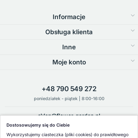
Informacje
Obsługa klienta
Inne
Moje konto
+48 790 549 272
poniedziałek - piątek | 8:00-16:00
sklep@flower-garden.pl
Dostosowujemy się do Ciebie
Oferowane przez nas rośliny i nasiona podlegają regularnej ścisłej
Wykorzystujemy ciasteczka (pliki cookies) do prawidłowego