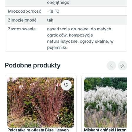
obojętnego
Mrozoodporność
-18 °C
Zimozieloność
tak
Zastosowanie
nasadzenia grupowe, do małych
ogródków, kompozycje
naturalistyczne, ogrody skalne, w
pojemniku
Podobne produkty
Palczatka miotlasta Blue Heaven
Miskant chiński Heron