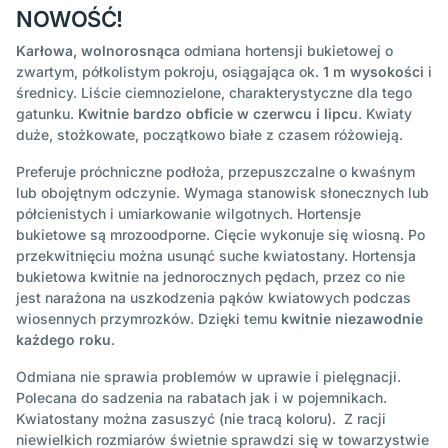
NOWOŚĆ!
Karłowa, wolnorosnąca
odmiana hortensji bukietowej o
zwartym, półkolistym pokroju, osiągająca ok.
1 m wysokości
i
średnicy. Liście ciemnozielone, charakterystyczne dla tego
gatunku.
Kwitnie bardzo obficie w czerwcu i lipcu
. Kwiaty
duże, stożkowate, początkowo białe z czasem różowieją.
Preferuje próchniczne podłoża, przepuszczalne o kwaśnym
lub obojętnym odczynie. Wymaga stanowisk słonecznych lub
półcienistych i umiarkowanie wilgotnych. Hortensje
bukietowe są mrozoodporne. Cięcie wykonuje się wiosną. Po
przekwitnięciu można usunąć suche kwiatostany. Hortensja
bukietowa kwitnie na jednorocznych pędach, przez co nie
jest narażona na uszkodzenia pąków kwiatowych podczas
wiosennych przymrozków. Dzięki temu
kwitnie niezawodnie
każdego roku
.
Odmiana nie sprawia problemów w uprawie i pielęgnacji.
Polecana do sadzenia na rabatach jak i w pojemnikach.
Kwiatostany można zasuszyć (nie tracą koloru). Z racji
niewielkich rozmiarów świetnie sprawdzi się w towarzystwie