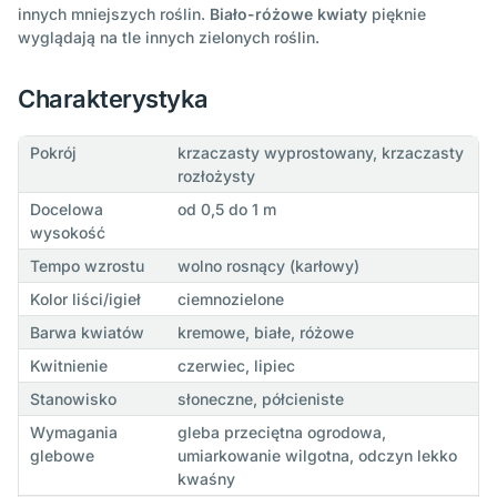
innych mniejszych roślin.
Biało-różowe kwiaty
pięknie
wyglądają na tle innych zielonych roślin.
Charakterystyka
Pokrój
krzaczasty wyprostowany, krzaczasty
rozłożysty
Docelowa
od 0,5 do 1 m
wysokość
Tempo wzrostu
wolno rosnący (karłowy)
Kolor liści/igieł
ciemnozielone
Barwa kwiatów
kremowe, białe, różowe
Kwitnienie
czerwiec, lipiec
Stanowisko
słoneczne, półcieniste
Wymagania
gleba przeciętna ogrodowa,
glebowe
umiarkowanie wilgotna, odczyn lekko
kwaśny