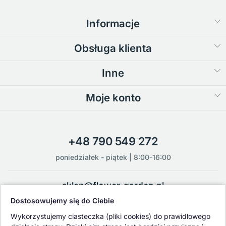
Informacje
Obsługa klienta
Inne
Moje konto
+48 790 549 272
poniedziałek - piątek | 8:00-16:00
sklep@flower-garden.pl
Dostosowujemy się do Ciebie
Oferowane przez nas rośliny i nasiona podlegają regularnej ścisłej
Wykorzystujemy ciasteczka (pliki cookies) do prawidłowego
kontroli jakości oraz kontroli zdrowotnej przeprowadzanej przez