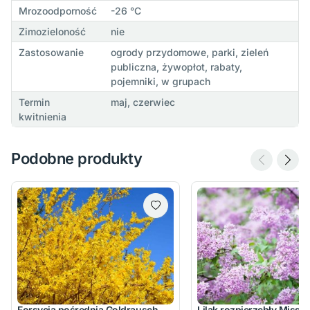
Mrozoodporność
-26 °C
Zimozieloność
nie
Zastosowanie
ogrody przydomowe, parki, zieleń
publiczna, żywopłot, rabaty,
pojemniki, w grupach
Termin
maj, czerwiec
kwitnienia
Podobne produkty
Forsycja pośrednia Goldrausch
Lilak rozpierzchły Miss 