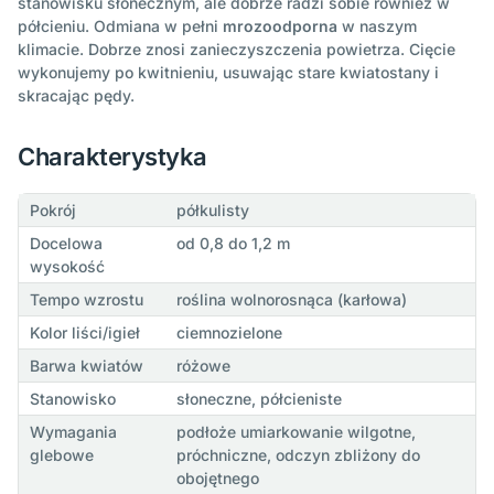
stanowisku słonecznym, ale dobrze radzi sobie również w
półcieniu. Odmiana w pełni
mrozoodporna
w naszym
klimacie. Dobrze znosi zanieczyszczenia powietrza. Cięcie
wykonujemy po kwitnieniu, usuwając stare kwiatostany i
skracając pędy.
Charakterystyka
Pokrój
półkulisty
Docelowa
od 0,8 do 1,2 m
wysokość
Tempo wzrostu
roślina wolnorosnąca (karłowa)
Kolor liści/igieł
ciemnozielone
Barwa kwiatów
różowe
Stanowisko
słoneczne, półcieniste
Wymagania
podłoże umiarkowanie wilgotne,
glebowe
próchniczne, odczyn zbliżony do
obojętnego