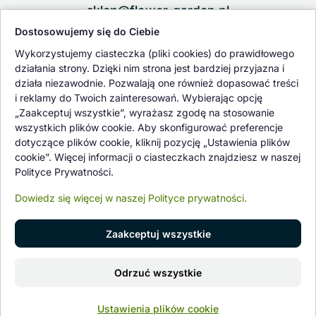
sklep@flower-garden.pl
Dostosowujemy się do Ciebie
Oferowane przez nas rośliny i nasiona podlegają regularnej ścisłej
Wykorzystujemy ciasteczka (pliki cookies) do prawidłowego
kontroli jakości oraz kontroli zdrowotnej przeprowadzanej przez
działania strony. Dzięki nim strona jest bardziej przyjazna i
wykwalifikowane osoby z Państwowej Inspekcji Ochrony Roślin i
działa niezawodnie. Pozwalają one również dopasować treści
Nasiennictwa.
i reklamy do Twoich zainteresowań. Wybierając opcję
„Zaakceptuj wszystkie”, wyrażasz zgodę na stosowanie
wszystkich plików cookie. Aby skonfigurować preferencje
dotyczące plików cookie, kliknij pozycję „Ustawienia plików
cookie”. Więcej informacji o ciasteczkach znajdziesz w naszej
Polityce Prywatności.
Dowiedz się więcej w naszej Polityce prywatności.
Zaakceptuj wszystkie
© 1997 - 2026 flower-garden.pl | Wszelkie prawa zastrzeżone.
Odrzuć wszystkie
Znajdź nas na
0
Ustawienia plików cookie