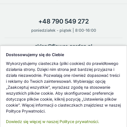
+48 790 549 272
poniedziałek - piątek | 8:00-16:00
sklep@flower-garden.pl
Dostosowujemy się do Ciebie
Oferowane przez nas rośliny i nasiona podlegają regularnej ścisłej
Wykorzystujemy ciasteczka (pliki cookies) do prawidłowego
kontroli jakości oraz kontroli zdrowotnej przeprowadzanej przez
działania strony. Dzięki nim strona jest bardziej przyjazna i
wykwalifikowane osoby z Państwowej Inspekcji Ochrony Roślin i
działa niezawodnie. Pozwalają one również dopasować treści
Nasiennictwa.
i reklamy do Twoich zainteresowań. Wybierając opcję
„Zaakceptuj wszystkie”, wyrażasz zgodę na stosowanie
wszystkich plików cookie. Aby skonfigurować preferencje
dotyczące plików cookie, kliknij pozycję „Ustawienia plików
cookie”. Więcej informacji o ciasteczkach znajdziesz w naszej
Polityce Prywatności.
Dowiedz się więcej w naszej Polityce prywatności.