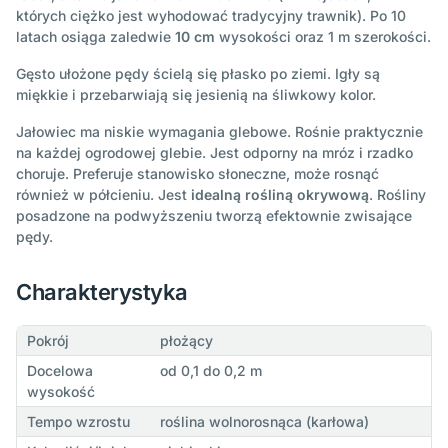
których ciężko jest wyhodować tradycyjny trawnik). Po 10
latach osiąga zaledwie
10 cm
wysokości oraz 1 m szerokości.
Gęsto ułożone pędy ścielą się płasko po ziemi. Igły są
miękkie i przebarwiają się jesienią na śliwkowy kolor.
Jałowiec ma niskie wymagania glebowe. Rośnie praktycznie
na każdej ogrodowej glebie. Jest odporny na mróz i rzadko
choruje. Preferuje stanowisko słoneczne, może rosnąć
również w półcieniu. Jest
idealną rośliną okrywową
. Rośliny
posadzone na podwyższeniu tworzą efektownie zwisające
pędy.
Charakterystyka
Pokrój
płożący
Docelowa
od 0,1 do 0,2 m
wysokość
Tempo wzrostu
roślina wolnorosnąca (karłowa)