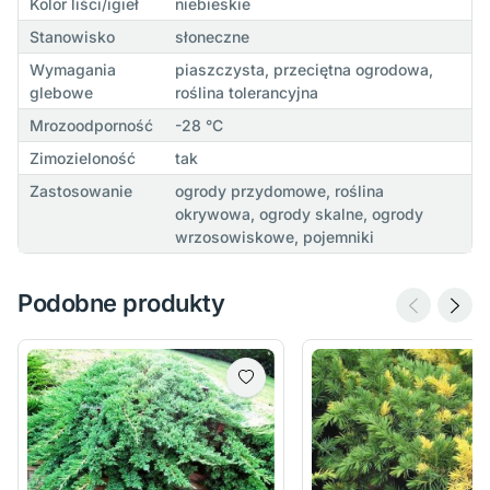
Kolor liści/igieł
niebieskie
Stanowisko
słoneczne
Wymagania
piaszczysta, przeciętna ogrodowa,
glebowe
roślina tolerancyjna
Mrozoodporność
-28 °C
Zimozieloność
tak
Zastosowanie
ogrody przydomowe, roślina
okrywowa, ogrody skalne, ogrody
wrzosowiskowe, pojemniki
Podobne produkty