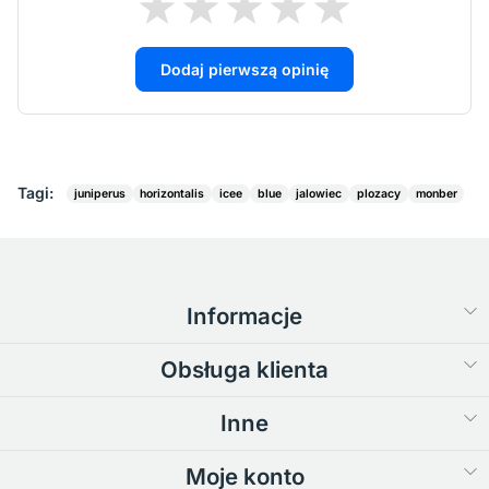
Dodaj pierwszą opinię
Tagi:
juniperus
horizontalis
icee
blue
jalowiec
plozacy
monber
Informacje
Obsługa klienta
Inne
Moje konto