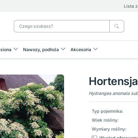
Lista 
siona
Nawozy, podłoża
Akcesoria
Hortensj
Hydrangea anomala subs
Typ pojemnika:
Wiek rośliny:
Wymiary rośliny:
Wygląd oferowane