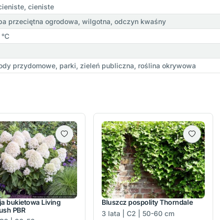
cieniste, cieniste
ba przeciętna ogrodowa, wilgotna, odczyn kwaśny
 °C
ody przydomowe, parki, zieleń publiczna, roślina okrywowa
ja bukietowa Living
Bluszcz pospolity Thorndale
ush PBR
3 lata | C2 | 50-60 cm