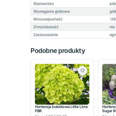
Stanowisko
pół
Wymagania glebowe
gle
Mrozoodporność
-28
Zimozieloność
nie
Zastosowanie
ogr
Podobne produkty
Hortensja bukietowa Little Lime
Hortens
PBR
Sugar R