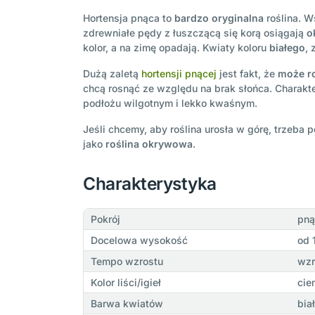
Hortensja pnąca to
bardzo oryginalna
roślina. W
zdrewniałe pędy z łuszczącą się korą osiągają
o
kolor, a na zimę opadają. Kwiaty koloru
białego
, 
Dużą zaletą
hortensji pnącej
jest fakt, że
może r
chcą rosnąć ze względu na brak słońca. Charakt
podłożu wilgotnym i lekko kwaśnym.
Jeśli chcemy, aby roślina urosła w górę, trzeba 
jako
roślina okrywowa
.
Charakterystyka
Pokrój
pną
Docelowa wysokość
od 
Tempo wzrostu
wzr
Kolor liści/igieł
cie
Barwa kwiatów
bia