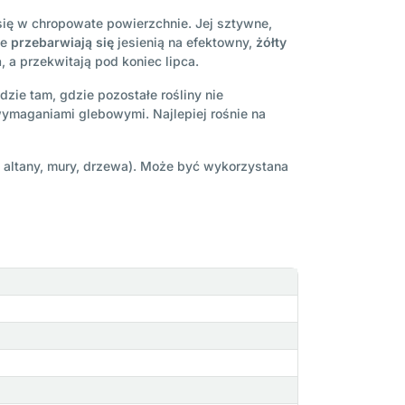
ię w chropowate powierzchnie. Jej sztywne,
ie
przebarwiają się
jesienią na efektowny,
żółty
a
, a przekwitają pod koniec lipca.
zie tam, gdzie pozostałe rośliny nie
wymaganiami glebowymi. Najlepiej rośnie na
y, altany, mury, drzewa). Może być wykorzystana