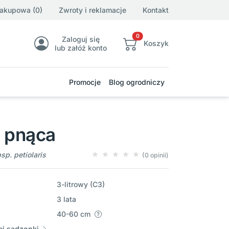
zakupowa (0)
Zwroty i reklamacje
Kontakt
0
Zaloguj się
Koszyk
lub załóż konto
Promocje
Blog ogrodniczy
a pnąca
p. petiolaris
(0 opinii)
3-litrowy (C3)
3 lata
40-60 cm
j sadzonki