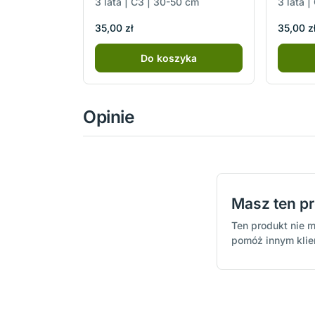
3 lata | C3 | 30-50 cm
3 lata 
35,00 zł
35,00 z
Do koszyka
Opinie
Masz ten p
Ten produkt nie m
pomóż innym kli