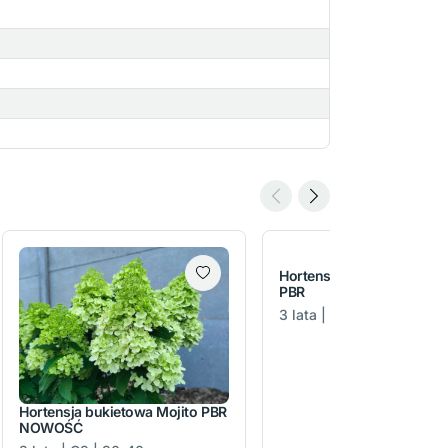
Hortensja bukietowa Bom
PBR
3 lata | C3 | 30-50 cm
Hortensja bukietowa Mojito PBR
NOWOŚĆ