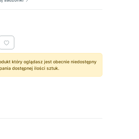
dukt który oglądasz jest obecnie niedostępny
nia dostępnej ilości sztuk.