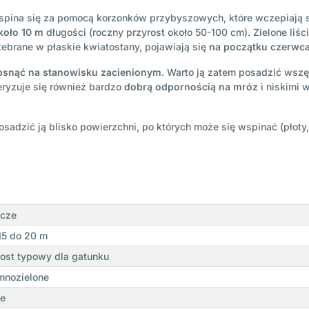
spina się za pomocą korzonków przybyszowych, które wczepiają s
koło 10 m
długości (roczny przyrost około 50-100 cm). Zielone liśc
zebrane w płaskie kwiatostany, pojawiają się
na początku czerwc
osnąć na stanowisku zacienionym
. Warto ją zatem posadzić wszęd
eryzuje się również bardzo
dobrą odpornością na mróz
i niskimi 
posadzić ją blisko powierzchni, po których może się wspinać (płot
cze
15 do 20 m
ost typowy dla gatunku
mnozielone
łe