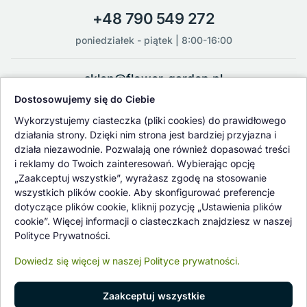
+48 790 549 272
poniedziałek - piątek | 8:00-16:00
sklep@flower-garden.pl
Dostosowujemy się do Ciebie
Oferowane przez nas rośliny i nasiona podlegają regularnej ścisłej
Wykorzystujemy ciasteczka (pliki cookies) do prawidłowego
kontroli jakości oraz kontroli zdrowotnej przeprowadzanej przez
działania strony. Dzięki nim strona jest bardziej przyjazna i
wykwalifikowane osoby z Państwowej Inspekcji Ochrony Roślin i
działa niezawodnie. Pozwalają one również dopasować treści
Nasiennictwa.
i reklamy do Twoich zainteresowań. Wybierając opcję
„Zaakceptuj wszystkie”, wyrażasz zgodę na stosowanie
wszystkich plików cookie. Aby skonfigurować preferencje
dotyczące plików cookie, kliknij pozycję „Ustawienia plików
cookie”. Więcej informacji o ciasteczkach znajdziesz w naszej
Polityce Prywatności.
Dowiedz się więcej w naszej Polityce prywatności.
Zaakceptuj wszystkie