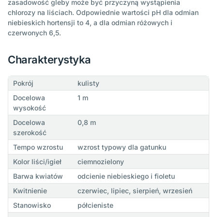
zasadowość gleby może być przyczyną wystąpienia
chlorozy na liściach. Odpowiednie wartości pH dla odmian
niebieskich hortensji to 4, a dla odmian różowych i
czerwonych 6,5.
Charakterystyka
Pokrój
kulisty
Docelowa
1 m
wysokość
Docelowa
0,8 m
szerokość
Tempo wzrostu
wzrost typowy dla gatunku
Kolor liści/igieł
ciemnozielony
Barwa kwiatów
odcienie niebieskiego i fioletu
Kwitnienie
czerwiec, lipiec, sierpień, wrzesień
Stanowisko
półcieniste