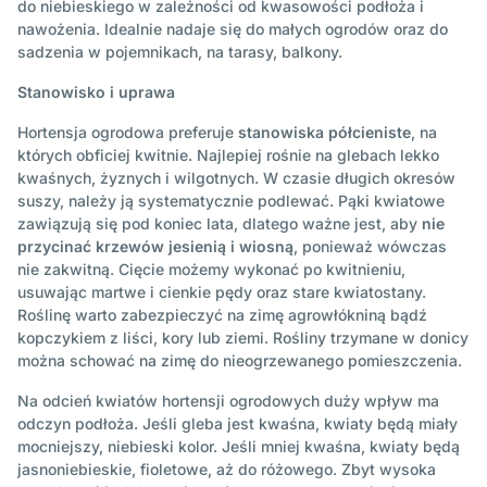
do niebieskiego w zależności od kwasowości podłoża i
nawożenia. Idealnie nadaje się do małych ogrodów oraz do
sadzenia w pojemnikach, na tarasy, balkony.
Stanowisko i uprawa
Hortensja ogrodowa preferuje
stanowiska półcieniste
, na
których obficiej kwitnie. Najlepiej rośnie na glebach lekko
kwaśnych, żyznych i wilgotnych. W czasie długich okresów
suszy, należy ją systematycznie podlewać. Pąki kwiatowe
zawiązują się pod koniec lata, dlatego ważne jest, aby
nie
przycinać krzewów jesienią i wiosną
, ponieważ wówczas
nie zakwitną. Cięcie możemy wykonać po kwitnieniu,
usuwając martwe i cienkie pędy oraz stare kwiatostany.
Roślinę warto zabezpieczyć na zimę agrowłókniną bądź
kopczykiem z liści, kory lub ziemi. Rośliny trzymane w donicy
można schować na zimę do nieogrzewanego pomieszczenia.
Na odcień kwiatów hortensji ogrodowych duży wpływ ma
odczyn podłoża. Jeśli gleba jest kwaśna, kwiaty będą miały
mocniejszy, niebieski kolor. Jeśli mniej kwaśna, kwiaty będą
jasnoniebieskie, fioletowe, aż do różowego. Zbyt wysoka