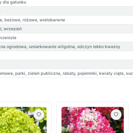
 dla gatunku
e
e, beżowe, różowe, wielobarwne
eń, wrzesień
łcieniste
tna ogrodowa, umiarkowanie wilgotna, odczyn lekko kwaśny
owe, parki, zieleń publiczna, rabaty, pojemniki, kwiaty cięte, su