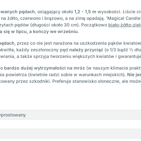
owanych pędach
, osiągający około
1,2 - 1,5 m
wysokości. Liście c
na żółto, czerwono i brązowo, a na zimę opadają. 'Magical Candle
zytach pędów (długości około 30 cm). Początkowo
biało-żółto-zie
a się w lipcu, a kończy we wrześniu
.
 pędach
, przez co nie jest narażona na uszkodzenia pąków kwiat
akwitła, każdy zeszłoroczny pęd
należy przyciąć
(o 1/3 bądź ½ dł
wiania, a także sprzyja tworzeniu większych kwiatów i gwarantuje 
 o
bardzo dużej wytrzymałości na mróz
(w naszym klimacie prakt
nia powietrza (świetnie radzi sobie w warunkach miejskich).
Nie j
takowany przez szkodniki. Preferuje stanowisko słoneczne, ale może
yprostowany