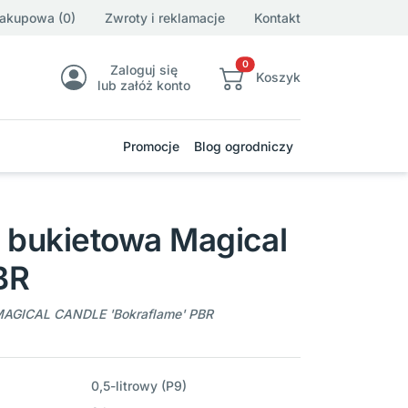
zakupowa (0)
Zwroty i reklamacje
Kontakt
0
Zaloguj się
Koszyk
lub załóż konto
Promocje
Blog ogrodniczy
 bukietowa Magical
BR
MAGICAL CANDLE 'Bokraflame' PBR
0,5-litrowy (P9)