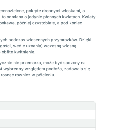
iemnozielone, pokryte drobnymi włoskami, o
' to odmiana o jedynie płonnych kwiatach. Kwiaty
lonkawe, później czystobiałe, a pod koniec
owych podczas wiosennych przymrozków. Dzięki
ugości, wedle uznania) wczesną wiosną.
obfite kwitnienie.
ycznie nie przemarza, może być sadzony na
est wybredny
względem podłoża, zadowala się
 rosnąć równiez w półcieniu.