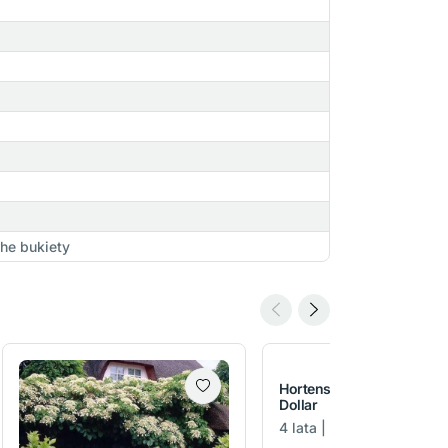
che bukiety
Hortensja bukietowa Silve
Dollar
4 lata | C7,5 | 40-70 cm