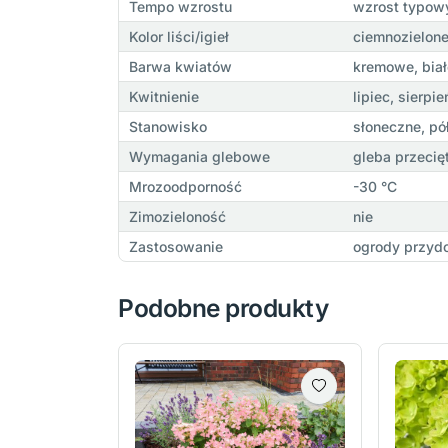
Tempo wzrostu
wzrost typowy
Kolor liści/igieł
ciemnozielon
Barwa kwiatów
kremowe, biał
Kwitnienie
lipiec, sierpi
Stanowisko
słoneczne, pó
Wymagania glebowe
gleba przecię
Mrozoodporność
-30 °C
Zimozieloność
nie
Zastosowanie
ogrody przydom
Podobne produkty