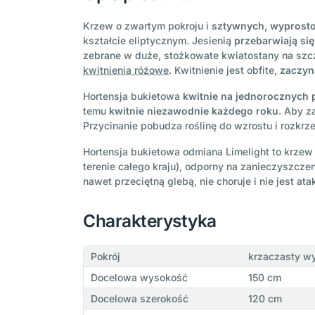
Krzew o zwartym pokroju i
sztywnych, wyprost
kształcie eliptycznym. Jesienią
przebarwiają się
zebrane w duże, stożkowate kwiatostany na szc
kwitnienia różowe
. Kwitnienie jest obfite,
zaczyn
Hortensja bukietowa
kwitnie na jednorocznych
temu
kwitnie niezawodnie każdego roku
. Aby z
Przycinanie pobudza roślinę do wzrostu i rozkrze
Hortensja bukietowa odmiana Limelight to krzew
terenie całego kraju), odporny na zanieczyszcze
nawet przeciętną glebą, nie choruje i nie jest a
Charakterystyka
Pokrój
krzaczasty w
Docelowa wysokość
150 cm
Docelowa szerokość
120 cm