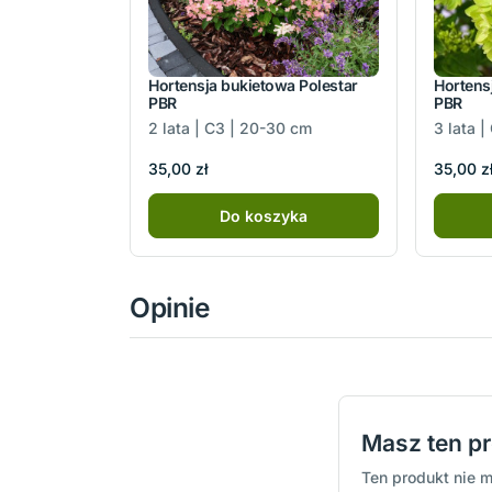
Hortensja bukietowa Polestar
Hortensj
PBR
PBR
2 lata | C3 | 20-30 cm
3 lata 
35,00 zł
35,00 z
Do koszyka
Opinie
Masz ten p
Ten produkt nie m