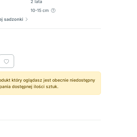
2 lata
10-15 cm
j sadzonki
dukt który oglądasz jest obecnie niedostępny
nia dostępnej ilości sztuk.