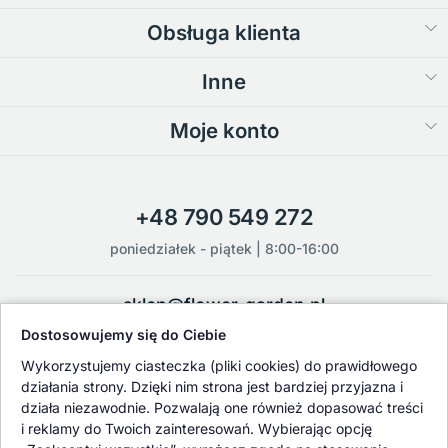
Obsługa klienta
Inne
Moje konto
+48 790 549 272
poniedziałek - piątek | 8:00-16:00
sklep@flower-garden.pl
Dostosowujemy się do Ciebie
Oferowane przez nas rośliny i nasiona podlegają regularnej ścisłej
Wykorzystujemy ciasteczka (pliki cookies) do prawidłowego
kontroli jakości oraz kontroli zdrowotnej przeprowadzanej przez
działania strony. Dzięki nim strona jest bardziej przyjazna i
wykwalifikowane osoby z Państwowej Inspekcji Ochrony Roślin i
działa niezawodnie. Pozwalają one również dopasować treści
Nasiennictwa.
i reklamy do Twoich zainteresowań. Wybierając opcję