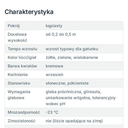
Charakterystyka
Pokrój
kępiasty
Docelowa
od 0,2 do 0,5 m
wysokość
Tempo wzrostu
wzrost typowy dla gatunku
Kolor liści/igieł
żółte, zielone, wielobarwne
Barwa kwiatów
kremowe
Kwitnienie
wrzesień
Stanowisko
słoneczne, półcieniste
Wymagania
gleba próchniczna, gliniasta,
glebowe
umiarkowanie wilgotna, tolerancyjny
wobec pH
Mrozoodporność
-23 °C
Zimozieloność
nie (liście opadające na zimę)