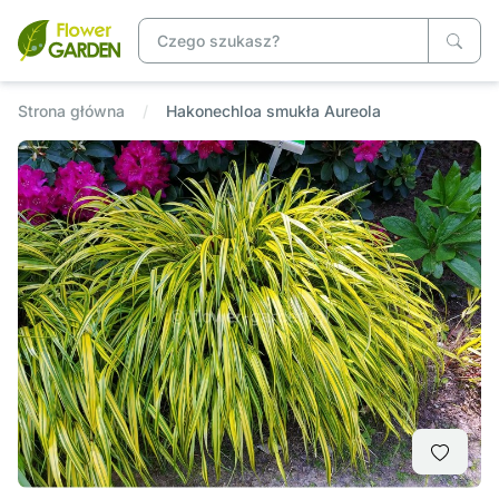
Strona główna
Hakonechloa smukła Aureola