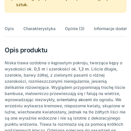
sztuk.
Opis
Charakterystyka
Opinie (3)
Informacje dodatk
Opis produktu
Niska trawa ozdobna o kępiastym pokroju, tworząca kępy o
wysokości ok.
0,5 m
i szerokości ok.
1,2 m
. Liście długie,
szerokie, barwy żółtej, z zielonymi pasami o różnej
szerokości, rozmieszczonymi nieregularnie, jesienią
delikatnie różowiejące. Wyglądem przypominają trochę liście
bambusa, malowniczo przewieszają się i falują na wietrze,
wprowadzając niezwykły,
orientalny akcent
do ogrodu. We
wrześniu wytwarza kremowe, niepozorne kwiaty, skupione w
luźne, wiechowate kwiatostany, jednak na tle żółtych liści nie
są one wyraźnie widoczne i nie są istotne z dekoracyjnego
punktu widzenia. Trawa ta rozmnaża się za pomocą krótkich
podziemnych kłączy. Odmiana polecana do nasadzeń na