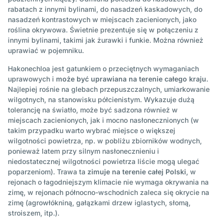
rabatach z innymi bylinami, do nasadzeń kaskadowych, do
nasadzeń kontrastowych w miejscach zacienionych, jako
roślina okrywowa. Świetnie prezentuje się w połączeniu z
innymi bylinami, takimi jak żurawki i funkie. Można również
uprawiać w pojemniku.
Hakonechloa jest gatunkiem o przeciętnych wymaganiach
uprawowych i
może być uprawiana na terenie całego kraju
.
Najlepiej rośnie na glebach przepuszczalnych, umiarkowanie
wilgotnych, na stanowisku półcienistym. Wykazuje dużą
tolerancję na światło, może być sadzona również w
miejscach zacienionych, jak i mocno nasłonecznionych (w
takim przypadku warto wybrać miejsce o większej
wilgotności powietrza, np. w pobliżu zbiorników wodnych,
ponieważ latem przy silnym nasłonecznieniu i
niedostatecznej wilgotności powietrza liście mogą ulegać
poparzeniom). Trawa ta
zimuje na terenie całej Polski
, w
rejonach o łagodniejszym klimacie nie wymaga okrywania na
zimę, w rejonach północno-wschodnich zaleca się okrycie na
zimę (agrowłókniną, gałązkami drzew iglastych, słomą,
stroiszem, itp.).