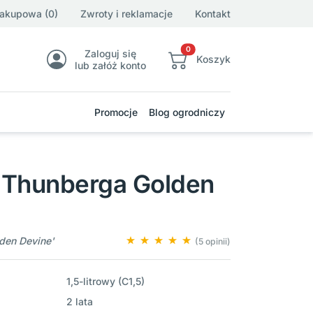
zakupowa (0)
Zwroty i reklamacje
Kontakt
0
Zaloguj się
Koszyk
lub załóż konto
Promocje
Blog ogrodniczy
 Thunberga Golden
lden Devine'
(5 opinii)
1,5-litrowy (C1,5)
2 lata