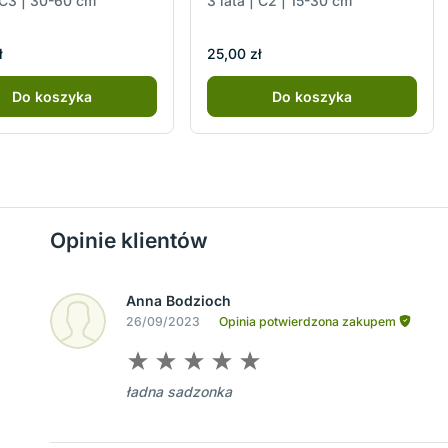
| C3 | 30-60 cm
3 lata | C2 | 15-30 cm
ł
25,00 zł
Do koszyka
Do koszyka
Opinie klientów
Anna Bodzioch
26/09/2023
Opinia potwierdzona zakupem
ładna sadzonka