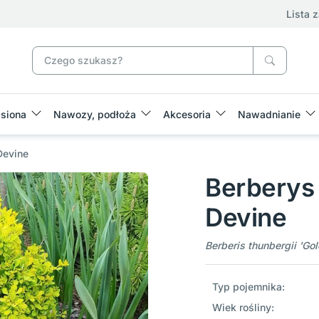
Lista 
siona
Nawozy, podłoża
Akcesoria
Nawadnianie
Devine
Berberys
Devine
Berberis thunbergii 'Go
Typ pojemnika:
Wiek rośliny: