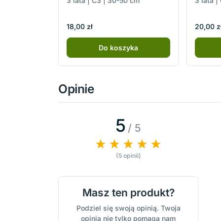
3 lata | C3 | 30-50 cm
3 lata 
18,00 zł
20,00 z
Do koszyka
Opinie
5
/ 5
(5 opinii)
Masz ten produkt?
Podziel się swoją opinią. Twoja
opinia nie tylko pomaga nam