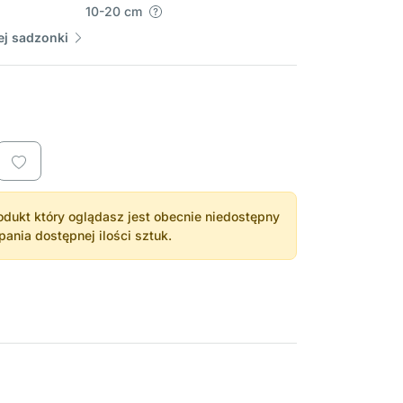
10-20 cm
j sadzonki
dukt który oglądasz jest obecnie niedostępny
nia dostępnej ilości sztuk.