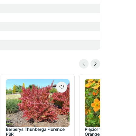
Berberys Thunberga Florence
Pięciornik krzewiasty
PBR
Orangeade