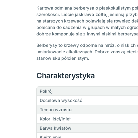
Karłowa odmiana berberysa o płaskokulistym pokr
szerokości. Liście
jaskrawo żółte
, jesienią prz
na starszych krzewach pojawiają się również de
polecana do sadzenia w grupach w małych ogrod
dobrze komponuje się z innymi niskimi berberysam
Berberysy to krzewy odporne na mróz, o niskich
umiarkowanie alkalicznych. Dobrze znoszą cięci
stanowisku półcienistym.
Charakterystyka
Pokrój
Docelowa wysokość
Tempo wzrostu
Kolor liści/igieł
Barwa kwiatów
Kwitnienie