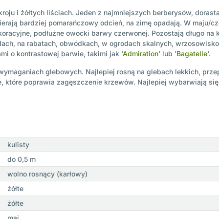
oju i żółtych liściach. Jeden z najmniejszych berberysów, dorast
ybierają bardziej pomarańczowy odcień, na zimę opadają. W maju/cz
koracyjne, podłużne owocki barwy czerwonej. Pozostają długo na 
ach, na rabatach, obwódkach, w ogrodach skalnych, wrzosowisko
i o kontrastowej barwie, takimi jak '
Admiration
' lub '
Bagatelle
'.
 wymaganiach glebowych. Najlepiej rosną na glebach lekkich, prz
e, które poprawia zagęszczenie krzewów. Najlepiej wybarwiają się
kulisty
do 0,5 m
wolno rosnący (karłowy)
żółte
żółte
maj