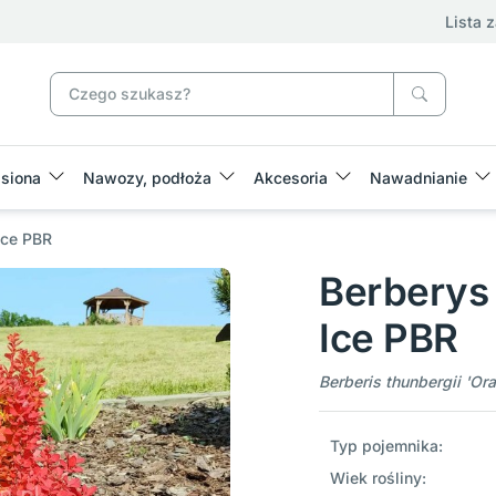
Lista 
siona
Nawozy, podłoża
Akcesoria
Nawadnianie
Ice PBR
Berberys
Ice PBR
Berberis thunbergii 'O
Typ pojemnika:
Wiek rośliny: