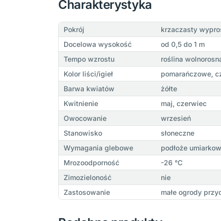
Charakterystyka
Pokrój
krzaczasty wypr
Docelowa wysokość
od 0,5 do 1 m
Tempo wzrostu
roślina wolnorosn
Kolor liści/igieł
pomarańczowe, c
Barwa kwiatów
żółte
Kwitnienie
maj, czerwiec
Owocowanie
wrzesień
Stanowisko
słoneczne
Wymagania glebowe
podłoże umiarkowa
Mrozoodporność
-26 °C
Zimozieloność
nie
Zastosowanie
małe ogrody przyd