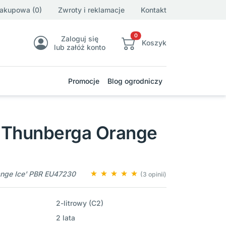
zakupowa (0)
Zwroty i reklamacje
Kontakt
0
Zaloguj się
Koszyk
lub załóż konto
Promocje
Blog ogrodniczy
 Thunberga Orange
range Ice' PBR EU47230
(3 opinii)
2-litrowy (C2)
2 lata