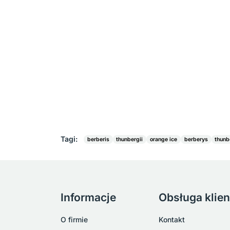
Tagi:
berberis
thunbergii
orange ice
berberys
thunb
Informacje
Obsługa klien
O firmie
Kontakt