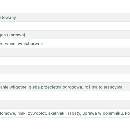
ostowany
ąca (karłowa)
zerwone, wielobarwne
nie wilgotne, gleba przeciętna ogrodowa, roślina tolerancyjna
omowe, niski żywopłot, skalniaki, rabaty, uprawa w pojemniku, 