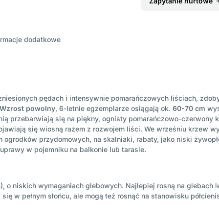
Zapytanie hurtowe
ormacje dodatkowe
zniesionych pędach i intensywnie pomarańczowych liściach, zdo
Wzrost powolny
, 6-letnie egzemplarze osiągają ok.
60-70 cm
wys
nią przebarwiają się na piękny, ognisty pomarańczowo-czerwony k
 pojawiają się wiosną razem z rozwojem liści. We wrześniu krzew 
ogrodków przydomowych, na skalniaki, rabaty, jako niski żywopło
 uprawy w pojemniku na balkonie lub tarasie.
B), o niskich wymaganiach glebowych. Najlepiej rosną na glebach 
 się w pełnym słońcu, ale mogą też rosnąć na stanowisku półcieni