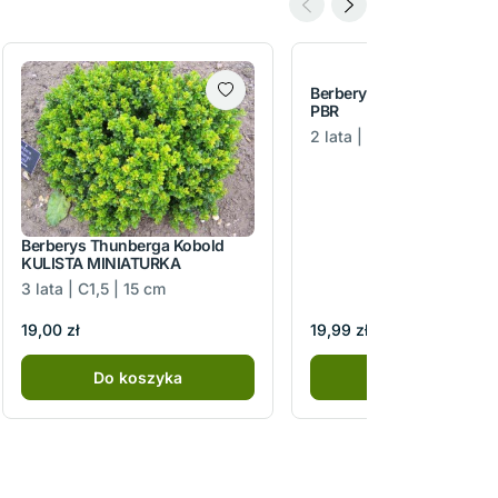
Berberys Thunberga Nata
PBR
2 lata | C2 | 20-30 cm
Berberys Thunberga Kobold
KULISTA MINIATURKA
3 lata | C1,5 | 15 cm
25,00 zł
19,99 zł
19,00 zł
-20%
Do koszyka
Do koszyka