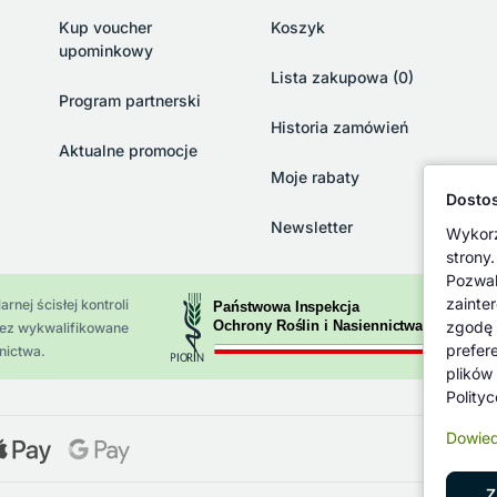
Kup voucher
Koszyk
upominkowy
Lista zakupowa (0)
Program partnerski
Historia zamówień
Aktualne promocje
Moje rabaty
Dostos
Newsletter
Wykorz
strony.
Pozwal
zainte
rnej ścisłej kontroli
zgodę 
zez wykwalifikowane
prefer
nictwa.
plików
Polity
Dowied
Z