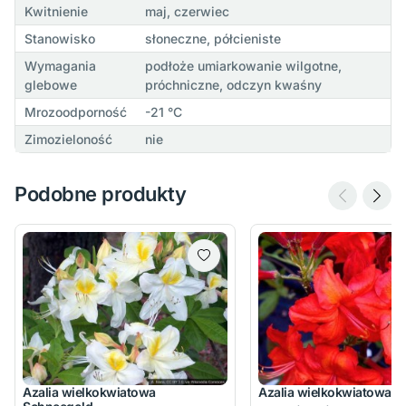
Kwitnienie
maj, czerwiec
Stanowisko
słoneczne, półcieniste
Wymagania
podłoże umiarkowanie wilgotne,
glebowe
próchniczne, odczyn kwaśny
Mrozoodporność
-21 °C
Zimozieloność
nie
Podobne produkty
Azalia wielkokwiatowa
Azalia wielkokwiatowa F