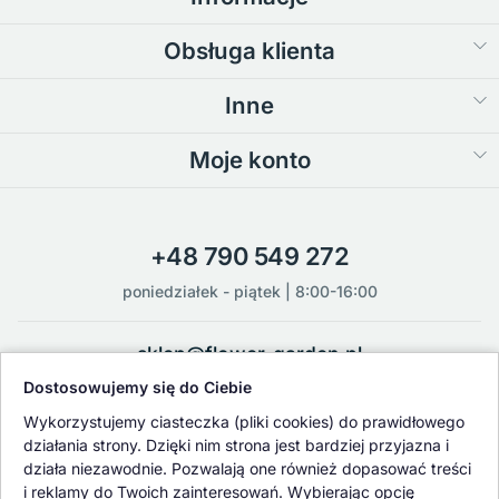
Obsługa klienta
Inne
Moje konto
+48 790 549 272
poniedziałek - piątek | 8:00-16:00
sklep@flower-garden.pl
Dostosowujemy się do Ciebie
Oferowane przez nas rośliny i nasiona podlegają regularnej ścisłej
Wykorzystujemy ciasteczka (pliki cookies) do prawidłowego
kontroli jakości oraz kontroli zdrowotnej przeprowadzanej przez
działania strony. Dzięki nim strona jest bardziej przyjazna i
wykwalifikowane osoby z Państwowej Inspekcji Ochrony Roślin i
działa niezawodnie. Pozwalają one również dopasować treści
Nasiennictwa.
i reklamy do Twoich zainteresowań. Wybierając opcję