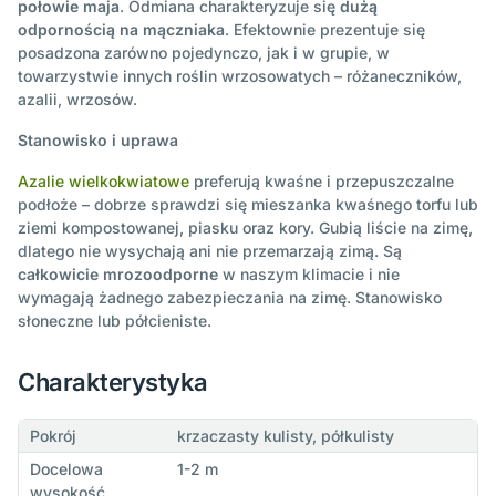
połowie maja
. Odmiana charakteryzuje się
dużą
odpornością na mączniaka
. Efektownie prezentuje się
posadzona zarówno pojedynczo, jak i w grupie, w
towarzystwie innych roślin wrzosowatych – różaneczników,
azalii, wrzosów.
Stanowisko i uprawa
Azalie wielkokwiatowe
preferują kwaśne i przepuszczalne
podłoże – dobrze sprawdzi się mieszanka kwaśnego torfu lub
ziemi kompostowanej, piasku oraz kory. Gubią liście na zimę,
dlatego nie wysychają ani nie przemarzają zimą. Są
całkowicie mrozoodporne
w naszym klimacie i nie
wymagają żadnego zabezpieczania na zimę. Stanowisko
słoneczne lub półcieniste.
Charakterystyka
Pokrój
krzaczasty kulisty, półkulisty
Docelowa
1-2 m
wysokość