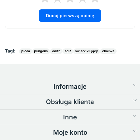
Dodaj pierwszą opinię
Tagi:
picea
pungens
edith
edit
świerk kłujący
choinka
Informacje
Obsługa klienta
Inne
Moje konto