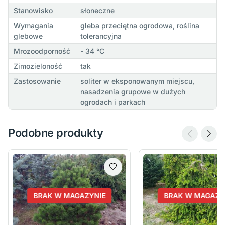
Stanowisko
słoneczne
Wymagania
gleba przeciętna ogrodowa, roślina
glebowe
tolerancyjna
Mrozoodporność
- 34 °C
Zimozieloność
tak
Zastosowanie
soliter w eksponowanym miejscu,
nasadzenia grupowe w dużych
ogrodach i parkach
Podobne produkty
BRAK W MAGAZYNIE
BRAK W MAGAZY