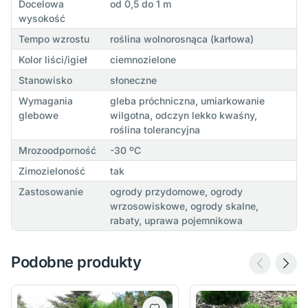
Docelowa
od 0,5 do 1 m
wysokość
Tempo wzrostu
roślina wolnorosnąca (karłowa)
Kolor liści/igieł
ciemnozielone
Stanowisko
słoneczne
Wymagania
gleba próchniczna, umiarkowanie
glebowe
wilgotna, odczyn lekko kwaśny,
roślina tolerancyjna
Mrozoodporność
-30 ºC
Zimozieloność
tak
Zastosowanie
ogrody przydomowe, ogrody
wrzosowiskowe, ogrody skalne,
rabaty, uprawa pojemnikowa
Podobne produkty