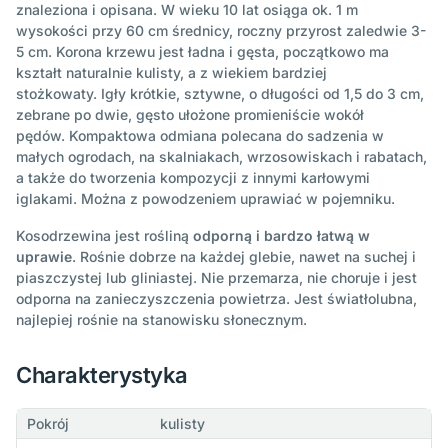
znaleziona i opisana. W wieku 10 lat osiąga ok. 1 m
wysokości przy 60 cm średnicy, roczny przyrost zaledwie 3-
5 cm. Korona krzewu jest ładna i gęsta, początkowo ma
kształt naturalnie kulisty, a z wiekiem bardziej
stożkowaty. Igły krótkie, sztywne, o długości od 1,5 do 3 cm,
zebrane po dwie, gęsto ułożone promieniście wokół
pędów. Kompaktowa odmiana polecana do sadzenia w
małych ogrodach, na skalniakach, wrzosowiskach i rabatach,
a także do tworzenia kompozycji z innymi karłowymi
iglakami. Można z powodzeniem uprawiać w pojemniku.
Kosodrzewina jest rośliną
odporną i bardzo łatwą w
uprawie
. Rośnie dobrze na każdej glebie, nawet na suchej i
piaszczystej lub gliniastej. Nie przemarza, nie choruje i jest
odporna na zanieczyszczenia powietrza. Jest światłolubna,
najlepiej rośnie na stanowisku słonecznym.
Charakterystyka
Pokrój
kulisty