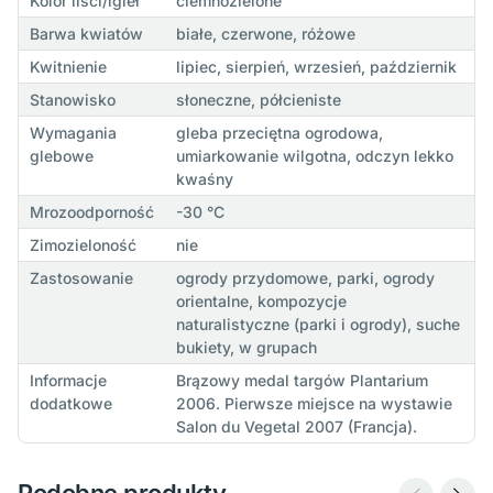
Kolor liści/igieł
ciemnozielone
Barwa kwiatów
białe, czerwone, różowe
Kwitnienie
lipiec, sierpień, wrzesień, październik
Stanowisko
słoneczne, półcieniste
Wymagania
gleba przeciętna ogrodowa,
glebowe
umiarkowanie wilgotna, odczyn lekko
kwaśny
Mrozoodporność
-30 °C
Zimozieloność
nie
Zastosowanie
ogrody przydomowe, parki, ogrody
orientalne, kompozycje
naturalistyczne (parki i ogrody), suche
bukiety, w grupach
Informacje
Brązowy medal targów Plantarium
dodatkowe
2006. Pierwsze miejsce na wystawie
Salon du Vegetal 2007 (Francja).