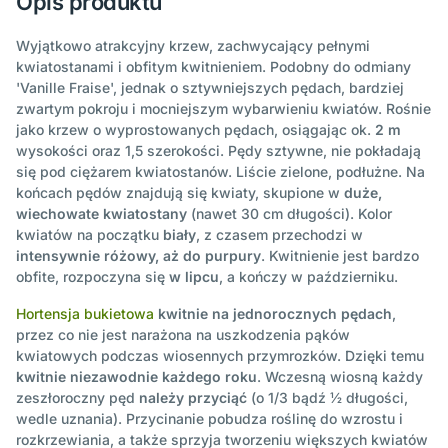
Opis produktu
Wyjątkowo atrakcyjny krzew, zachwycający pełnymi
kwiatostanami i obfitym kwitnieniem. Podobny do odmiany
'Vanille Fraise', jednak o sztywniejszych pędach, bardziej
zwartym pokroju i mocniejszym wybarwieniu kwiatów. Rośnie
jako krzew o wyprostowanych pędach, osiągając ok.
2 m
wysokości oraz 1,5 szerokości. Pędy sztywne, nie pokładają
się pod ciężarem kwiatostanów. Liście zielone, podłużne. Na
końcach pędów znajdują się kwiaty, skupione w
duże,
wiechowate kwiatostany
(nawet 30 cm długości). Kolor
kwiatów na początku
biały
, z czasem przechodzi w
intensywnie różowy, aż do purpury
. Kwitnienie jest bardzo
obfite, rozpoczyna się
w lipcu
, a kończy w październiku.
Hortensja bukietowa
kwitnie na jednorocznych pędach
,
przez co nie jest narażona na uszkodzenia pąków
kwiatowych podczas wiosennych przymrozków. Dzięki temu
kwitnie niezawodnie każdego roku
. Wczesną wiosną każdy
zeszłoroczny pęd
należy przyciąć
(o 1/3 bądź ½ długości,
wedle uznania). Przycinanie pobudza roślinę do wzrostu i
rozkrzewiania, a także sprzyja tworzeniu większych kwiatów