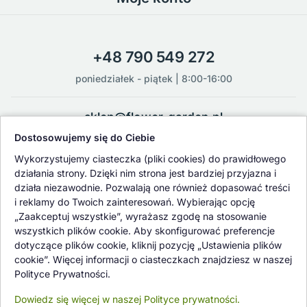
+48 790 549 272
poniedziałek - piątek | 8:00-16:00
sklep@flower-garden.pl
Dostosowujemy się do Ciebie
Oferowane przez nas rośliny i nasiona podlegają regularnej ścisłej
Wykorzystujemy ciasteczka (pliki cookies) do prawidłowego
kontroli jakości oraz kontroli zdrowotnej przeprowadzanej przez
działania strony. Dzięki nim strona jest bardziej przyjazna i
wykwalifikowane osoby z Państwowej Inspekcji Ochrony Roślin i
działa niezawodnie. Pozwalają one również dopasować treści
Nasiennictwa.
i reklamy do Twoich zainteresowań. Wybierając opcję
„Zaakceptuj wszystkie”, wyrażasz zgodę na stosowanie
wszystkich plików cookie. Aby skonfigurować preferencje
dotyczące plików cookie, kliknij pozycję „Ustawienia plików
cookie”. Więcej informacji o ciasteczkach znajdziesz w naszej
Polityce Prywatności.
Dowiedz się więcej w naszej Polityce prywatności.