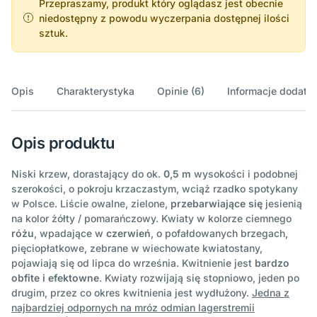
Przepraszamy, produkt który oglądasz jest obecnie
niedostępny z powodu wyczerpania dostępnej ilości
sztuk.
Opis
Charakterystyka
Opinie (6)
Informacje dodatk
Opis produktu
Niski krzew, dorastający do ok.
0,5 m
wysokości i podobnej
szerokości, o pokroju krzaczastym, wciąż rzadko spotykany
w Polsce. Liście owalne, zielone,
przebarwiające się
jesienią
na kolor żółty / pomarańczowy. Kwiaty w kolorze ciemnego
różu
, wpadające w
czerwień
, o pofałdowanych brzegach,
pięciopłatkowe, zebrane w wiechowate kwiatostany,
pojawiają się od lipca do września. Kwitnienie jest
bardzo
obfite i efektowne
. Kwiaty rozwijają się stopniowo, jeden po
drugim, przez co okres kwitnienia jest wydłużony.
Jedna z
najbardziej odpornych na mróz odmian lagerstremii