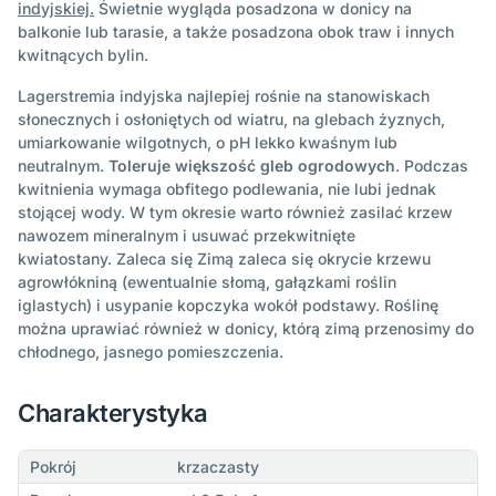
indyjskiej.
Świetnie wygląda posadzona w donicy na
balkonie lub tarasie, a także posadzona obok traw i innych
kwitnących bylin.
Lagerstremia indyjska najlepiej rośnie na stanowiskach
słonecznych i osłoniętych od wiatru, na glebach żyznych,
umiarkowanie wilgotnych, o pH lekko kwaśnym lub
neutralnym.
Toleruje większość gleb ogrodowych
. Podczas
kwitnienia wymaga obfitego podlewania, nie lubi jednak
stojącej wody. W tym okresie warto również zasilać krzew
nawozem mineralnym i usuwać przekwitnięte
kwiatostany. Zaleca się Zimą zaleca się okrycie krzewu
agrowłókniną (ewentualnie słomą, gałązkami roślin
iglastych) i usypanie kopczyka wokół podstawy. Roślinę
można uprawiać również w donicy, którą zimą przenosimy do
chłodnego, jasnego pomieszczenia.
Charakterystyka
Pokrój
krzaczasty