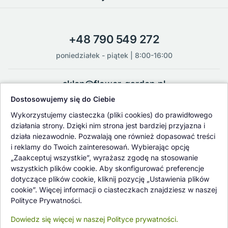
+48 790 549 272
poniedziałek - piątek | 8:00-16:00
sklep@flower-garden.pl
Dostosowujemy się do Ciebie
Oferowane przez nas rośliny i nasiona podlegają regularnej ścisłej
Wykorzystujemy ciasteczka (pliki cookies) do prawidłowego
kontroli jakości oraz kontroli zdrowotnej przeprowadzanej przez
działania strony. Dzięki nim strona jest bardziej przyjazna i
wykwalifikowane osoby z Państwowej Inspekcji Ochrony Roślin i
działa niezawodnie. Pozwalają one również dopasować treści
Nasiennictwa.
i reklamy do Twoich zainteresowań. Wybierając opcję
„Zaakceptuj wszystkie”, wyrażasz zgodę na stosowanie
wszystkich plików cookie. Aby skonfigurować preferencje
dotyczące plików cookie, kliknij pozycję „Ustawienia plików
cookie”. Więcej informacji o ciasteczkach znajdziesz w naszej
Polityce Prywatności.
Dowiedz się więcej w naszej Polityce prywatności.