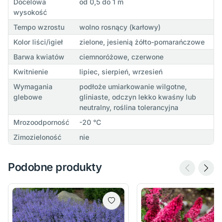
Docelowa
od 0,5 do 1 m
wysokość
Tempo wzrostu
wolno rosnący (karłowy)
Kolor liści/igieł
zielone, jesienią żółto-pomarańczowe
Barwa kwiatów
ciemnoróżowe, czerwone
Kwitnienie
lipiec, sierpień, wrzesień
Wymagania
podłoże umiarkowanie wilgotne,
glebowe
gliniaste, odczyn lekko kwaśny lub
neutralny, roślina tolerancyjna
Mrozoodporność
-20 °C
Zimozieloność
nie
Podobne produkty