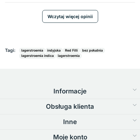
Wczytaj więcej opinii
Tagi:
lagerstroemia
indyjska
Red Filli
bez południa
lagerstroemia indica
lagerstroemia
Informacje
Obsługa klienta
Inne
Moje konto