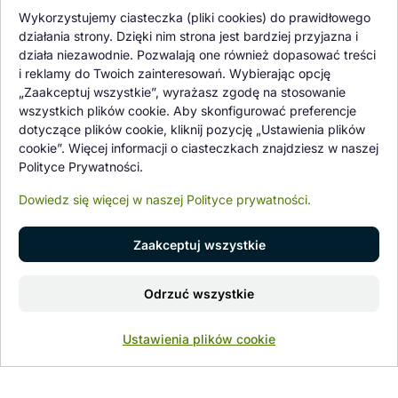
Oferowane przez nas rośliny i nasiona podlegają regularnej ścisłej
Wykorzystujemy ciasteczka (pliki cookies) do prawidłowego
kontroli jakości oraz kontroli zdrowotnej przeprowadzanej przez
działania strony. Dzięki nim strona jest bardziej przyjazna i
wykwalifikowane osoby z Państwowej Inspekcji Ochrony Roślin i
działa niezawodnie. Pozwalają one również dopasować treści
Nasiennictwa.
i reklamy do Twoich zainteresowań. Wybierając opcję
„Zaakceptuj wszystkie”, wyrażasz zgodę na stosowanie
wszystkich plików cookie. Aby skonfigurować preferencje
dotyczące plików cookie, kliknij pozycję „Ustawienia plików
cookie”. Więcej informacji o ciasteczkach znajdziesz w naszej
Polityce Prywatności.
Dowiedz się więcej w naszej Polityce prywatności.
Zaakceptuj wszystkie
© 1997 - 2026 flower-garden.pl | Wszelkie prawa zastrzeżone.
Dodaj do koszyka
Odrzuć wszystkie
Znajdź nas na
0
Ustawienia plików cookie