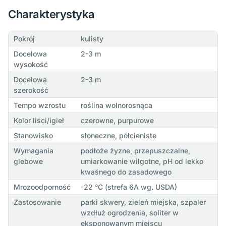
Charakterystyka
Pokrój
kulisty
Docelowa
2-3 m
wysokość
Docelowa
2-3 m
szerokość
Tempo wzrostu
roślina wolnorosnąca
Kolor liści/igieł
czerowne, purpurowe
Stanowisko
słoneczne, półcieniste
Wymagania
podłoże żyzne, przepuszczalne,
glebowe
umiarkowanie wilgotne, pH od lekko
kwaśnego do zasadowego
Mrozoodporność
-22 °C (strefa 6A wg. USDA)
Zastosowanie
parki skwery, zieleń miejska, szpaler
wzdłuż ogrodzenia, soliter w
eksponowanym miejscu