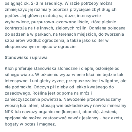
osiągnąć ok.
2-3 m średnicy
. W razie potrzeby można
zmniejszyć jej rozmiary poprzez przycięcie zbyt długich
pędów. Jej główną ozdobą są duże, intensywnie
wybarwione,
purpurowo-czerwone liście
, które pięknie
kontrastują na tle innych, zielonych roślin.
Odmiana polecana
do sadzenia w parkach, na terenach miejskich, do tworzenia
szpalerów wzdłuż ogrodzenia, a także jako soliter w
eksponowanym miejscu w ogrodzie.
Stanowisko i uprawa
Klon preferuje stanowiska słoneczne i ciepłe, osłonięte od
silnego wiatru. W półcieniu wybarwienie liści nie będzie tak
intensywne. Lubi gleby żyzne, przepuszczalne i wilgotne, ale
nie podmokłe. Odczyn pH gleby od lekko kwaśnego do
zasadowego. Roślina jest odporna na mróz i
zanieczyszczenia powietrza. Nawożenie przeprowadzamy
wiosną lub latem, stosują wieloskładnikowy nawóz mineralny
NPK lub nawozy organiczne (kompost, obornik). Jesienią
opcjonalnie można zastosować nawóz jesienny - bez azotu,
bogaty w potas i magnez.