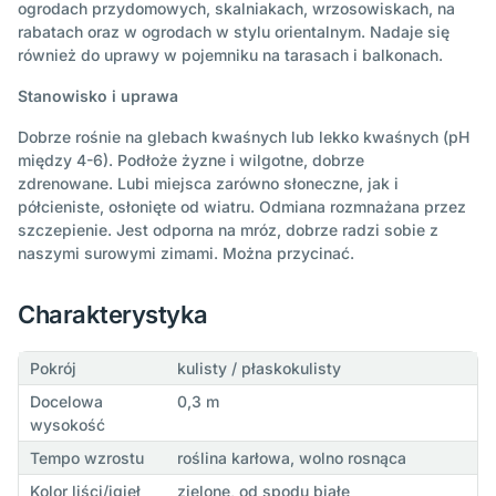
ogrodach przydomowych, skalniakach, wrzosowiskach, na
rabatach oraz w ogrodach w stylu orientalnym. Nadaje się
również do uprawy w pojemniku na tarasach i balkonach.
Stanowisko i uprawa
Dobrze rośnie na glebach kwaśnych lub lekko kwaśnych (pH
między 4-6). Podłoże żyzne i wilgotne, dobrze
zdrenowane. Lubi miejsca zarówno słoneczne, jak i
półcieniste, osłonięte od wiatru. Odmiana rozmnażana przez
szczepienie. Jest odporna na mróz, dobrze radzi sobie z
naszymi surowymi zimami. Można przycinać.
Charakterystyka
Pokrój
kulisty / płaskokulisty
Docelowa
0,3 m
wysokość
Tempo wzrostu
roślina karłowa, wolno rosnąca
Kolor liści/igieł
zielone, od spodu białe