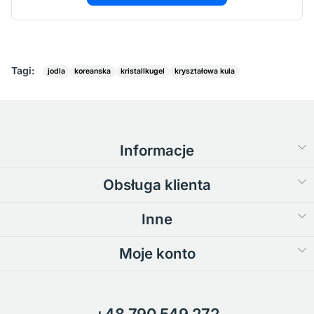
Tagi:
jodla
koreanska
kristallkugel
kryształowa kula
Informacje
Obsługa klienta
Inne
Moje konto
+48 790 549 272