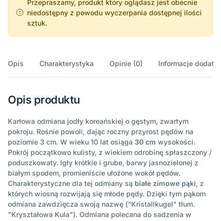
Przepraszamy, produkt który oglądasz jest obecnie
niedostępny z powodu wyczerpania dostępnej ilości
sztuk.
Opis
Charakterystyka
Opinie (0)
Informacje dodatk
Opis produktu
Karłowa odmiana jodły koreańskiej o gęstym, zwartym
pokroju. Rośnie powoli, dając roczny przyrost pędów na
poziomie 3 cm. W wieku 10 lat osiąga
30 cm
wysokości.
Pokrój początkowo kulisty, z wiekiem odrobinę spłaszczony /
poduszkowaty. Igły krótkie i grube, barwy jasnozielonej z
białym spodem, promieniście ułożone wokół pędów.
Charakterystyczne dla tej odmiany są
białe zimowe pąki
, z
których wiosną rozwijają się młode pędy. Dzięki tym pąkom
odmiana zawdzięcza swoją nazwę ("Kristallkugel" tłum.
"Kryształowa Kula"). Odmiana polecana do sadzenia w