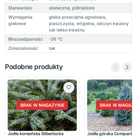
Stanowisko
słoneczne, półcieniste
Wymagania
gleba przeciętna ogrodowa,
glebowe
piaszczysta, wilgotna, odczyn kwaśny
lub lekko kwaśny
Mrozoodporność
-26 °C
Zimozieloność
tak
Podobne produkty
BRAK W MAGAZYNIE
BRAK W MAGAZY
Jodła koreańska Silberlocke
Jodła górska Compacta