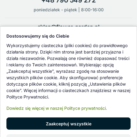
poniedziałek - piątek | 8:00-16:00
sklep@flower-garden.pl
Dostosowujemy się do Ciebie
Oferowane przez nas rośliny i nasiona podlegają regularnej ścisłej
Wykorzystujemy ciasteczka (pliki cookies) do prawidłowego
kontroli jakości oraz kontroli zdrowotnej przeprowadzanej przez
działania strony. Dzięki nim strona jest bardziej przyjazna i
wykwalifikowane osoby z Państwowej Inspekcji Ochrony Roślin i
działa niezawodnie. Pozwalają one również dopasować treści
Nasiennictwa.
i reklamy do Twoich zainteresowań. Wybierając opcję
„Zaakceptuj wszystkie”, wyrażasz zgodę na stosowanie
wszystkich plików cookie. Aby skonfigurować preferencje
dotyczące plików cookie, kliknij pozycję „Ustawienia plików
cookie”. Więcej informacji o ciasteczkach znajdziesz w naszej
Polityce Prywatności.
Dowiedz się więcej w naszej Polityce prywatności.
Zaakceptuj wszystkie
© 1997 - 2026 flower-garden.pl | Wszelkie prawa zastrzeżone.