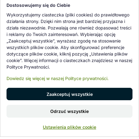
Dostosowujemy się do Ciebie
Oferowane przez nas rośliny i nasiona podlegają regularnej ścisłej
Wykorzystujemy ciasteczka (pliki cookies) do prawidłowego
kontroli jakości oraz kontroli zdrowotnej przeprowadzanej przez
działania strony. Dzięki nim strona jest bardziej przyjazna i
wykwalifikowane osoby z Państwowej Inspekcji Ochrony Roślin i
działa niezawodnie. Pozwalają one również dopasować treści
Nasiennictwa.
i reklamy do Twoich zainteresowań. Wybierając opcję
„Zaakceptuj wszystkie”, wyrażasz zgodę na stosowanie
wszystkich plików cookie. Aby skonfigurować preferencje
dotyczące plików cookie, kliknij pozycję „Ustawienia plików
cookie”. Więcej informacji o ciasteczkach znajdziesz w naszej
Polityce Prywatności.
Dowiedz się więcej w naszej Polityce prywatności.
Zaakceptuj wszystkie
© 1997 - 2026 flower-garden.pl | Wszelkie prawa zastrzeżone.
Odrzuć wszystkie
Znajdź nas na
0
Ustawienia plików cookie