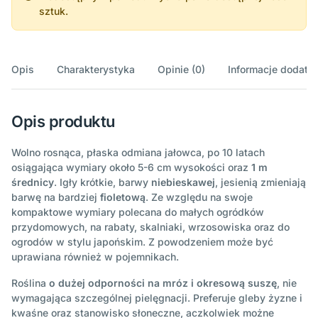
sztuk.
Opis
Charakterystyka
Opinie (0)
Informacje dodatk
Opis produktu
Wolno rosnąca, płaska odmiana jałowca, po 10 latach
osiągająca wymiary około 5-6 cm wysokości oraz
1 m
średnicy
. Igły krótkie, barwy
niebieskawej
, jesienią zmieniają
barwę na bardziej
fioletową
. Ze względu na swoje
kompaktowe wymiary polecana do małych ogródków
przydomowych, na rabaty, skalniaki, wrzosowiska oraz do
ogrodów w stylu japońskim. Z powodzeniem może być
uprawiana również w pojemnikach.
Roślina
o dużej odporności na mróz i okresową suszę
, nie
wymagająca szczególnej pielęgnacji. Preferuje gleby żyzne i
kwaśne oraz stanowisko słoneczne, aczkolwiek możne