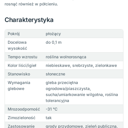
rosnąć również w półcieniu.
Charakterystyka
Pokrój
płożący
Docelowa
do 0,1 m
wysokość
Tempo wzrostu
roślina wolnorosnąca
Kolor liści/igieł
niebieskawe, srebrzyste, zielonkawe
Stanowisko
słoneczne
Wymagania
gleba przeciętna
glebowe
ogrodowa/piaszczysta,
sucha/umiarkowanie wilgotna, roślina
tolerancyjna
Mrozoodporność
-31 °C
Zimozieloność
tak
Zastosowanie
grody przydomowe, zieleń publiczna,