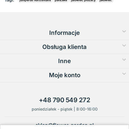
juniperus horizontalis
pancake
jalowiec plozacy
jałowiec
Informacje
Obsługa klienta
Inne
Moje konto
+48 790 549 272
poniedziałek - piątek | 8:00-16:00
sklep@flower-garden.pl