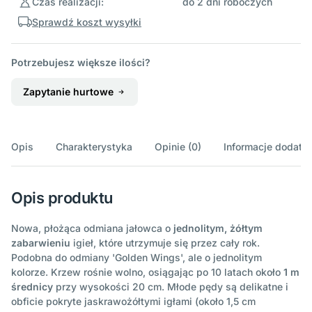
Czas realizacji:
do 2 dni roboczych
Sprawdź koszt wysyłki
Potrzebujesz większe ilości?
Zapytanie hurtowe
Opis
Charakterystyka
Opinie (0)
Informacje dodatk
Opis produktu
Nowa, płożąca odmiana jałowca o
jednolitym, żółtym
zabarwieniu
igieł, które utrzymuje się przez cały rok.
Podobna do odmiany 'Golden Wings', ale o jednolitym
kolorze. Krzew rośnie wolno, osiągając po 10 latach około
1 m
średnicy
przy wysokości 20 cm. Młode pędy są delikatne i
obficie pokryte jaskrawożółtymi igłami (około 1,5 cm