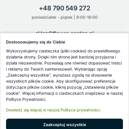
+48 790 549 272
poniedziałek - piątek | 8:00-16:00
sklep@flower-garden.pl
Dostosowujemy się do Ciebie
Oferowane przez nas rośliny i nasiona podlegają regularnej ścisłej
Wykorzystujemy ciasteczka (pliki cookies) do prawidłowego
kontroli jakości oraz kontroli zdrowotnej przeprowadzanej przez
działania strony. Dzięki nim strona jest bardziej przyjazna i
wykwalifikowane osoby z Państwowej Inspekcji Ochrony Roślin i
działa niezawodnie. Pozwalają one również dopasować treści
Nasiennictwa.
i reklamy do Twoich zainteresowań. Wybierając opcję
„Zaakceptuj wszystkie”, wyrażasz zgodę na stosowanie
wszystkich plików cookie. Aby skonfigurować preferencje
dotyczące plików cookie, kliknij pozycję „Ustawienia plików
cookie”. Więcej informacji o ciasteczkach znajdziesz w naszej
Polityce Prywatności.
Dowiedz się więcej w naszej Polityce prywatności.
Zaakceptuj wszystkie