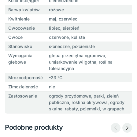
Kolor liści/igieł
ciemnozielone
Barwa kwiatów
różowe
Kwitnienie
maj, czerwiec
Owocowanie
lipiec, sierpień
Owoce
czerwone, kuliste
Stanowisko
słoneczne, półcieniste
Wymagania
gleba przeciętna ogrodowa,
glebowe
umiarkowanie wilgotna, roślina
tolerancyjna
Mrozoodporność
-23 °C
Zimozieloność
nie
Zastosowanie
ogrody przydomowe, parki, zieleń
publiczna, roślina okrywowa, ogrody
skalne, rabaty, pojemniki, w grupach
Podobne produkty