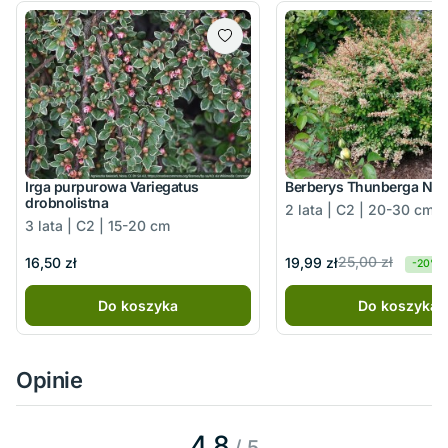
Irga purpurowa Variegatus
Berberys Thunberga Nat
drobnolistna
2 lata | C2 | 20-30 cm
3 lata | C2 | 15-20 cm
25,00 zł
19,99 zł
16,50 zł
-20%
Do koszyka
Do koszyka
Opinie
4.8
/ 5