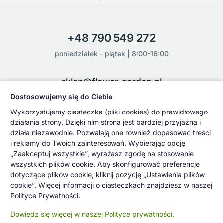
+48 790 549 272
poniedziałek - piątek | 8:00-16:00
sklep@flower-garden.pl
Dostosowujemy się do Ciebie
Oferowane przez nas rośliny i nasiona podlegają regularnej ścisłej
Wykorzystujemy ciasteczka (pliki cookies) do prawidłowego
kontroli jakości oraz kontroli zdrowotnej przeprowadzanej przez
działania strony. Dzięki nim strona jest bardziej przyjazna i
wykwalifikowane osoby z Państwowej Inspekcji Ochrony Roślin i
działa niezawodnie. Pozwalają one również dopasować treści
Nasiennictwa.
i reklamy do Twoich zainteresowań. Wybierając opcję
„Zaakceptuj wszystkie”, wyrażasz zgodę na stosowanie
wszystkich plików cookie. Aby skonfigurować preferencje
dotyczące plików cookie, kliknij pozycję „Ustawienia plików
cookie”. Więcej informacji o ciasteczkach znajdziesz w naszej
Polityce Prywatności.
Dowiedz się więcej w naszej Polityce prywatności.