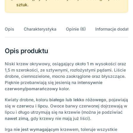
sztuk.
Opis
Charakterystyka
Opinie (6)
Informacje dodatk
Opis produktu
Niski krzew okrywowy, osiągający około
1 m
wysokości oraz
1,5 m szerokości, ze sztywnymi, rozłożystymi pędami. Liście
drobne, ciemnozielone, mocno zaokrąglone oraz błyszczące.
Pięknie przebarwiają się jesienią na
intensywnie
czerwony/pomarańczowy
kolor.
Kwiaty drobne, koloru
białego lub lekko różowego
, pojawiają
się w
czerwcu i lipcu
. Owoce barwy czerwonej dojrzewają w
lipcu i długo utrzymują się na krzewie (można je podziwiać
nawet zimą
, gdy krzewy nie mają już liści).
Irga
nie jest wymagającym
krzewem, toleruje wszystkie