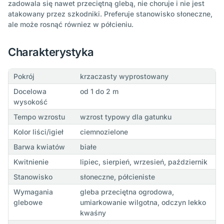
zadowala się nawet przeciętną glebą, nie choruje i nie jest
atakowany przez szkodniki. Preferuje stanowisko słoneczne,
ale może rosnąć równiez w półcieniu.
Charakterystyka
Pokrój
krzaczasty wyprostowany
Docelowa
od 1 do 2 m
wysokość
Tempo wzrostu
wzrost typowy dla gatunku
Kolor liści/igieł
ciemnozielone
Barwa kwiatów
białe
Kwitnienie
lipiec, sierpień, wrzesień, październik
Stanowisko
słoneczne, półcieniste
Wymagania
gleba przeciętna ogrodowa,
glebowe
umiarkowanie wilgotna, odczyn lekko
kwaśny