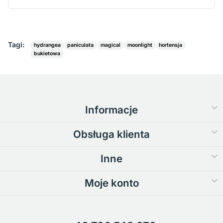
Tagi:
hydrangea
paniculata
magical
moonlight
hortensja
bukietowa
Informacje
Obsługa klienta
Inne
Moje konto