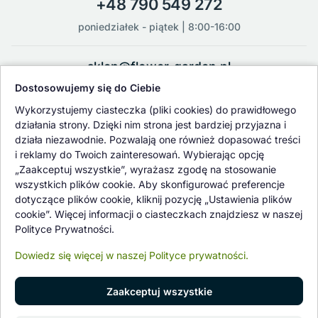
+48 790 549 272
poniedziałek - piątek | 8:00-16:00
sklep@flower-garden.pl
Dostosowujemy się do Ciebie
Oferowane przez nas rośliny i nasiona podlegają regularnej ścisłej
Wykorzystujemy ciasteczka (pliki cookies) do prawidłowego
kontroli jakości oraz kontroli zdrowotnej przeprowadzanej przez
działania strony. Dzięki nim strona jest bardziej przyjazna i
wykwalifikowane osoby z Państwowej Inspekcji Ochrony Roślin i
działa niezawodnie. Pozwalają one również dopasować treści
Nasiennictwa.
i reklamy do Twoich zainteresowań. Wybierając opcję
„Zaakceptuj wszystkie”, wyrażasz zgodę na stosowanie
wszystkich plików cookie. Aby skonfigurować preferencje
dotyczące plików cookie, kliknij pozycję „Ustawienia plików
cookie”. Więcej informacji o ciasteczkach znajdziesz w naszej
Polityce Prywatności.
Dowiedz się więcej w naszej Polityce prywatności.
Zaakceptuj wszystkie
© 1997 - 2026 flower-garden.pl | Wszelkie prawa zastrzeżone.