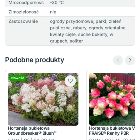
Mrozoodporność
-30 °C
Zimozieloność
nie
Zastosowanie
ogrody przydomowe, parki, zieleń
publiczna, rabaty, ogrody orientalne,
kwiaty cięte, suche bukiety, w
grupach, soliter
Podobne produkty
Nowość
Hortensja bukietowa
Hortensja bukietowa VA
Groundbreaker® Blush™
FRAISE® Renhy PBR