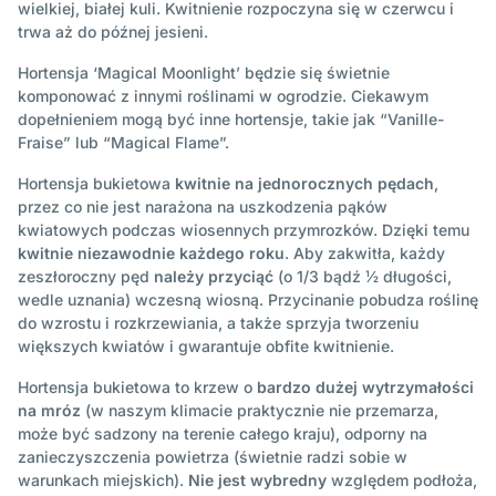
wielkiej, białej kuli. Kwitnienie rozpoczyna się w czerwcu i
trwa aż do późnej jesieni.
Hortensja ‘Magical Moonlight’ będzie się świetnie
komponować z innymi roślinami w ogrodzie. Ciekawym
dopełnieniem mogą być inne hortensje, takie jak “Vanille-
Fraise” lub “Magical Flame”.
Hortensja bukietowa
kwitnie na jednorocznych pędach
,
przez co nie jest narażona na uszkodzenia pąków
kwiatowych podczas wiosennych przymrozków. Dzięki temu
kwitnie niezawodnie każdego roku
. Aby zakwitła, każdy
zeszłoroczny pęd
należy przyciąć
(o 1/3 bądź ½ długości,
wedle uznania) wczesną wiosną. Przycinanie pobudza roślinę
do wzrostu i rozkrzewiania, a także sprzyja tworzeniu
większych kwiatów i gwarantuje obfite kwitnienie.
Hortensja bukietowa to krzew o
bardzo dużej wytrzymałości
na mróz
(w naszym klimacie praktycznie nie przemarza,
może być sadzony na terenie całego kraju), odporny na
zanieczyszczenia powietrza (świetnie radzi sobie w
warunkach miejskich).
Nie jest wybredny
względem podłoża,