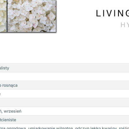
listy
o rosnąca
e
eń, wrzesień
łcieniste
tna ogrodowa, umiarkowanie wilgotna, odczyn lekko kwaśny, roślin