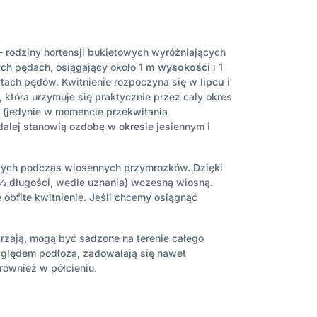
 - rodziny hortensji bukietowych wyróżniających
ych pędach, osiągający około
1 m
wysokości
i 1
zytach pędów. Kwitnienie rozpoczyna się w
lipcu i
, która urzymuje się praktycznie przez cały okres
or (jedynie w momencie przekwitania
 dalej stanowią ozdobę w okresie jesiennym i
owych podczas wiosennych przymrozków. Dzięki
½ długości, wedle uznania) wczesną wiosną.
 obfite kwitnienie. Jeśli chcemy osiągnąć
rzają, mogą być sadzone na terenie całego
lędem podłoża, zadowalają się nawet
 również w półcieniu.