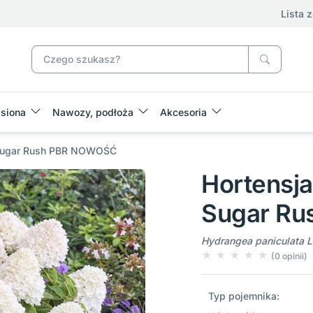
Lista 
siona
Nawozy, podłoża
Akcesoria
g Sugar Rush PBR NOWOŚĆ
Hortensja
Sugar R
Hydrangea paniculata L
(0 opinii)
Typ pojemnika: