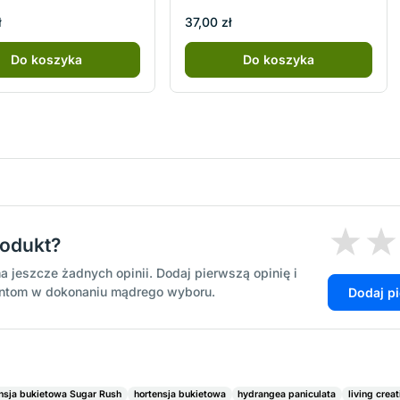
ł
37,00 zł
Do koszyka
Do koszyka
rodukt?
a jeszcze żadnych opinii. Dodaj pierwszą opinię i
entom w dokonaniu mądrego wyboru.
Dodaj p
nsja bukietowa Sugar Rush
hortensja bukietowa
hydrangea paniculata
living crea