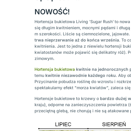
NOWOŚĆ!
Hortensja bukietowa Living 'Sugar Rush'
to nowa 
się długim kwitnieniem, mocnymi pędami i długą
m szerokości. Liście są ciemnozielone, jajowat
trwa nieprzerwanie aż do końca września
. To c
kwitnienia. Jest to jedna z niewielu hortensji 
kwiatostanów może pojawić się delikatny róż). P
zimowym.
Hortensja bukietowa
kwitnie na jednorocznych
temu
kwitnie niezawodnie każdego roku
. Aby o
Przycinanie pobudza roślinę do wzrostu i rozkrz
spektakularny efekt "morza kwiatów", zaleca s
Hortensje bukietowe to krzewy o
bardzo dużej w
kraju), odporne na zanieczyszczenia powietrza 
przeciętną glebą, nie chorują i nie są atakowane