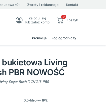
zakupowa (0)
Zwroty i reklamacje
Kontakt
0
Zaloguj się
Koszyk
lub załóż konto
Promocje
Blog ogrodniczy
 bukietowa Living
ush PBR NOWOŚĆ
iving Sugar Rush 'LCNO11' PBR
0,5-litrowy (P9)