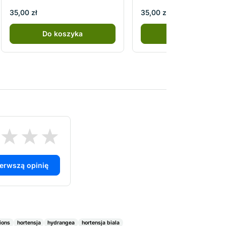
35,00 zł
35,00 zł
Do koszyka
Do koszyka
ierwszą opinię
tions
hortensja
hydrangea
hortensja biala