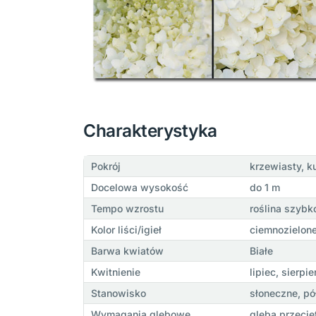
Charakterystyka
Pokrój
krzewiasty, ku
Docelowa wysokość
do 1 m
Tempo wzrostu
roślina szybk
Kolor liści/igieł
ciemnozielon
Barwa kwiatów
Białe
Kwitnienie
lipiec, sierpi
Stanowisko
słoneczne, pó
Wymagania glebowe
gleba przecię