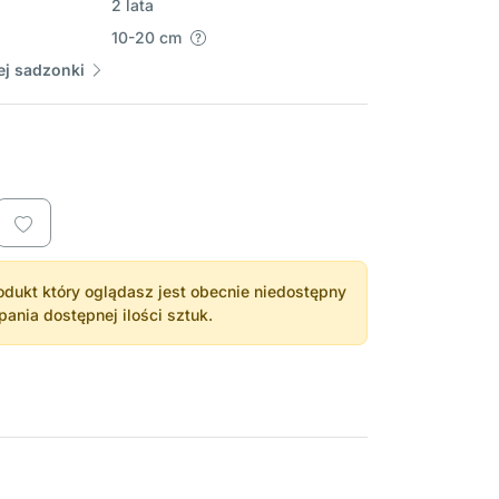
2 lata
10-20 cm
j sadzonki
dukt który oglądasz jest obecnie niedostępny
nia dostępnej ilości sztuk.