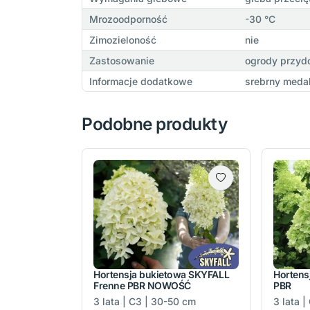
Mrozoodporność
-30 °C
Zimozieloność
nie
Zastosowanie
ogrody przydo
Informacje dodatkowe
srebrny meda
Podobne produkty
Hortensja bukietowa SKYFALL
Hortens
Frenne PBR NOWOŚĆ
PBR
3 lata | C3 | 30-50 cm
3 lata 