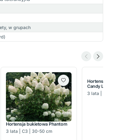
ety, w grupach
rd)
Hortensja bukietowa Livi
Candy Love PBR
3 lata | C3 | 30-50 cm
Hortensja bukietowa Phantom
3 lata | C3 | 30-50 cm