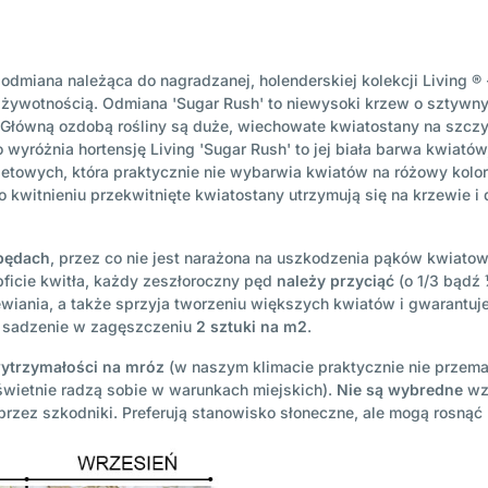
odmiana należąca do nagradzanej, holenderskiej kolekcji Living ®
 żywotnością. Odmiana 'Sugar Rush' to niewysoki krzew o sztywn
e. Główną ozdobą rośliny są duże, wiechowate kwiatostany na szc
o wyróżnia hortensję Living 'Sugar Rush' to jej biała barwa kwiatów
bukietowych, która praktycznie nie wybarwia kwiatów na różowy kol
o kwitnieniu przekwitnięte kwiatostany utrzymują się na krzewie i
 pędach
, przez co nie jest narażona na uszkodzenia pąków kwiat
bficie kwitła, każdy zeszłoroczny pęd
należy przyciąć
(o 1/3 bądź 
ewiania, a także sprzyja tworzeniu większych kwiatów i gwarantuje
ię sadzenie w zagęszczeniu
2 sztuki na m2
.
ytrzymałości na mróz
(w naszym klimacie praktycznie nie przema
(świetnie radzą sobie w warunkach miejskich).
Nie są wybredne
wzg
 przez szkodniki. Preferują stanowisko słoneczne, ale mogą rosnąć