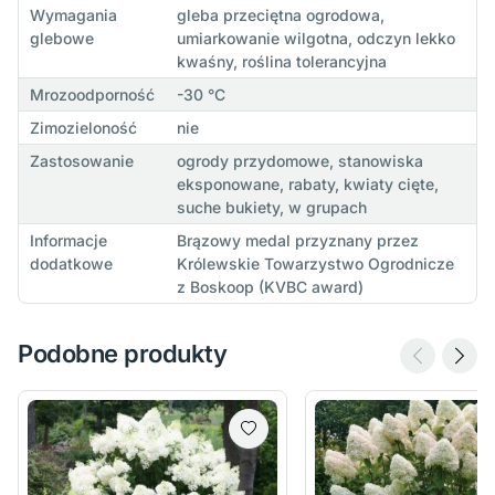
Wymagania
gleba przeciętna ogrodowa,
glebowe
umiarkowanie wilgotna, odczyn lekko
kwaśny, roślina tolerancyjna
Mrozoodporność
-30 °C
Zimozieloność
nie
Zastosowanie
ogrody przydomowe, stanowiska
eksponowane, rabaty, kwiaty cięte,
suche bukiety, w grupach
Informacje
Brązowy medal przyznany przez
dodatkowe
Królewskie Towarzystwo Ogrodnicze
z Boskoop (KVBC award)
Podobne produkty