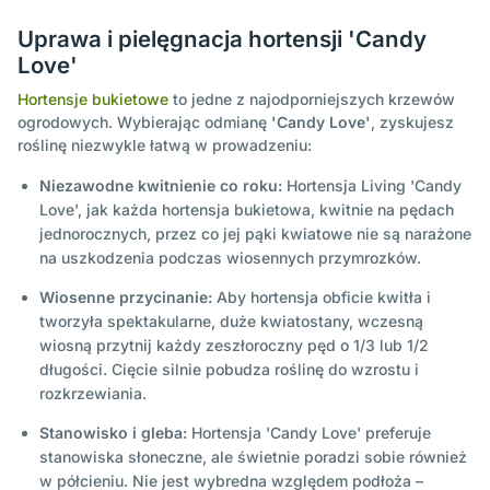
Uprawa i pielęgnacja hortensji 'Candy
Love'
Hortensje bukietowe
to jedne z najodporniejszych krzewów
ogrodowych. Wybierając odmianę
'Candy Love'
, zyskujesz
roślinę niezwykle łatwą w prowadzeniu:
Niezawodne kwitnienie co roku:
Hortensja Living 'Candy
Love', jak każda hortensja bukietowa, kwitnie na pędach
jednorocznych, przez co jej pąki kwiatowe nie są narażone
na uszkodzenia podczas wiosennych przymrozków.
Wiosenne przycinanie:
Aby hortensja obficie kwitła i
tworzyła spektakularne, duże kwiatostany, wczesną
wiosną przytnij każdy zeszłoroczny pęd o 1/3 lub 1/2
długości. Cięcie silnie pobudza roślinę do wzrostu i
rozkrzewiania.
Stanowisko i gleba:
Hortensja 'Candy Love' preferuje
stanowiska słoneczne, ale świetnie poradzi sobie również
w półcieniu. Nie jest wybredna względem podłoża –