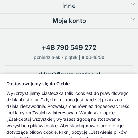
Inne
Moje konto
+48 790 549 272
poniedziałek - piątek | 8:00-16:00
sklep@flower-garden.pl
Dostosowujemy się do Ciebie
Oferowane przez nas rośliny i nasiona podlegają regularnej ścisłej
Wykorzystujemy ciasteczka (pliki cookies) do prawidłowego
kontroli jakości oraz kontroli zdrowotnej przeprowadzanej przez
działania strony. Dzięki nim strona jest bardziej przyjazna i
wykwalifikowane osoby z Państwowej Inspekcji Ochrony Roślin i
działa niezawodnie. Pozwalają one również dopasować treści
Nasiennictwa.
i reklamy do Twoich zainteresowań. Wybierając opcję
„Zaakceptuj wszystkie”, wyrażasz zgodę na stosowanie
wszystkich plików cookie. Aby skonfigurować preferencje
dotyczące plików cookie, kliknij pozycję „Ustawienia plików