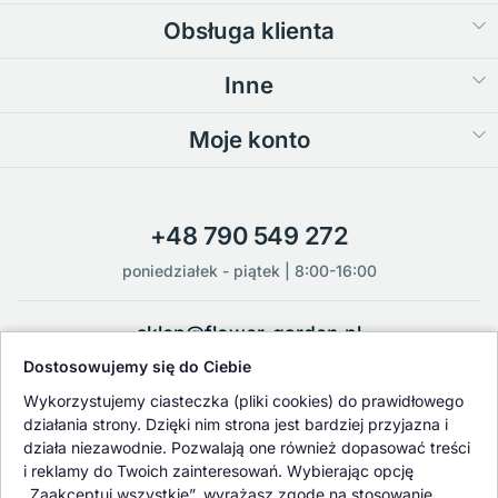
Obsługa klienta
Inne
Moje konto
+48 790 549 272
poniedziałek - piątek | 8:00-16:00
sklep@flower-garden.pl
Dostosowujemy się do Ciebie
Oferowane przez nas rośliny i nasiona podlegają regularnej ścisłej
Wykorzystujemy ciasteczka (pliki cookies) do prawidłowego
kontroli jakości oraz kontroli zdrowotnej przeprowadzanej przez
działania strony. Dzięki nim strona jest bardziej przyjazna i
wykwalifikowane osoby z Państwowej Inspekcji Ochrony Roślin i
działa niezawodnie. Pozwalają one również dopasować treści
Nasiennictwa.
i reklamy do Twoich zainteresowań. Wybierając opcję
„Zaakceptuj wszystkie”, wyrażasz zgodę na stosowanie