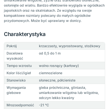
umiarkowanie wilgotne, żyzne oraz stanowisko słoneczne,
osłonięte od wiatru. Bardzo efektownie wygląda w ogródkach
japońskich oraz na skalniakach. Ze względu na swoje
kompaktowe rozmiary polecany do małych ogródków
przydomowych. Może być uprawiany w donicy.
Charakterystyka
Pokrój
krzaczasty, wyprostowany, stożkowy
Docelowa
od 0,5 do 1 m
wysokość
Tempo wzrostu
wolno rosnący (karłowy)
Kolor liści/igieł
ciemnozielone
Stanowisko
słoneczne, półcieniste
Wymagania
gleba próchniczna, gliniasta,
glebowe
umiarkowanie wilgotna lub wilgotna,
odczyn lekko kwaśny
Mrozoodporność
-21 °C