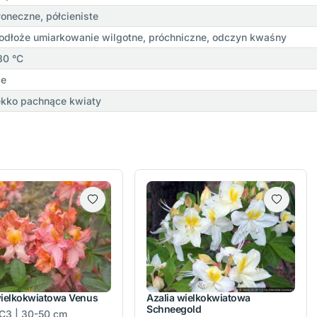
łoneczne, półcieniste
odłoże umiarkowanie wilgotne, próchniczne, odczyn kwaśny
30 °C
ie
ekko pachnące kwiaty
wielkokwiatowa Venus
Azalia wielkokwiatowa
Schneegold
| C3 | 30-50 cm