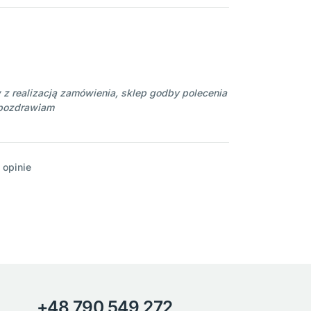
 z realizacją zamówienia, sklep godby polecenia
 pozdrawiam
 opinie
+48 790 549 272