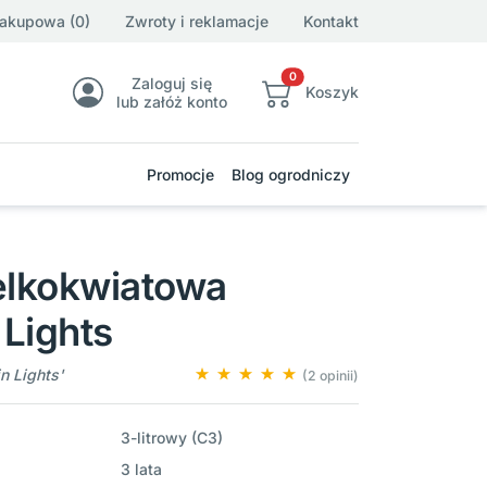
zakupowa (0)
Zwroty i reklamacje
Kontakt
0
Zaloguj się
Koszyk
lub załóż konto
Promocje
Blog ogrodniczy
elkokwiatowa
Lights
 Lights'
(2 opinii)
3-litrowy (C3)
3 lata