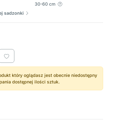
30-60 cm
j sadzonki
dukt który oglądasz jest obecnie niedostępny
nia dostępnej ilości sztuk.