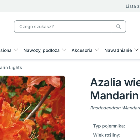
Lista 
siona
Nawozy, podłoża
Akcesoria
Nawadnianie
rin Lights
Azalia wi
Mandarin 
Rhododendron 'Mandarin
Typ pojemnika:
Wiek rośliny: