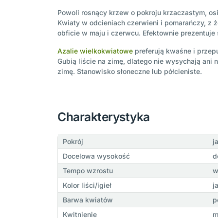
Powoli rosnący krzew o pokroju krzaczastym, osi
Kwiaty w odcieniach czerwieni i pomarańczy, z ż
obficie w maju i czerwcu. Efektownie prezentuj
Azalie wielkokwiatowe
preferują kwaśne i przep
Gubią liście na zimę, dlatego nie wysychają ani 
zimę. Stanowisko słoneczne lub półcieniste.
Charakterystyka
Pokrój
j
Docelowa wysokość
d
Tempo wzrostu
w
Kolor liści/igieł
j
Barwa kwiatów
p
Kwitnienie
m