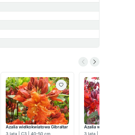
Azalia wielkokwiatowa Gibraltar
Azalia wielkokwiatowa N
3 lata | C3 | 40-50 cm
3 lata | C3 | 30-60 cm