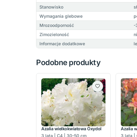
Stanowisko
s
Wymagania glebowe
p
Mrozoodporność
-
Zimozieloność
n
Informacje dodatkowe
l
Podobne produkty
Azalia wielkokwiatowa Oxydol
Azalia 
3 lata | C4 | 30-50 cm
3 lata 