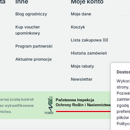
ta
Inne
Moje konto
Blog ogrodniczy
Moje dane
Kup voucher
Koszyk
upominkowy
Lista zakupowa (0)
Program partnerski
Historia zamówień
Aktualne promocje
Moje rabaty
Dostos
Newsletter
Wykorz
strony.
Pozwal
zainte
rnej ścisłej kontroli
zgodę 
zez wykwalifikowane
prefer
nictwa.
plików
Polity