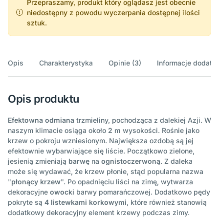
Przepraszamy, produkt który oglądasz jest obecnie
niedostępny z powodu wyczerpania dostępnej ilości
sztuk.
Opis
Charakterystyka
Opinie (3)
Informacje dodatk
Opis produktu
Efektowna odmiana
trzmieliny, pochodząca z dalekiej Azji. W
naszym klimacie osiąga około
2 m
wysokości. Rośnie jako
krzew o pokroju wzniesionym. Największa ozdobą są jej
efektownie wybarwiające się liście. Początkowo zielone,
jesienią zmieniają
barwę
na
ognistoczerwoną
. Z daleka
może się wydawać, że krzew płonie, stąd popularna nazwa
"
płonący krzew
". Po opadnięciu liści na zimę, wytwarza
dekoracyjne
owocki
barwy pomarańczowej. Dodatkowo pędy
pokryte są
4 listewkami korkowymi
, które również stanowią
dodatkowy dekoracyjny element krzewy podczas zimy.