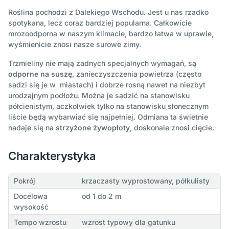
Roślina pochodzi z Dalekiego Wschodu. Jest u nas rzadko
spotykana, lecz coraz bardziej popularna. Całkowicie
mrozoodporna w naszym klimacie, bardzo łatwa w uprawie,
wyśmienicie znosi nasze surowe zimy.
Trzmieliny nie mają żadnych specjalnych wymagań, są
odporne na suszę
, zanieczyszczenia powietrza (często
sadzi się je w miastach) i dobrze rosną nawet na niezbyt
urodzajnym podłożu. Można je sadzić na stanowisku
półcienistym, aczkolwiek tylko na stanowisku słonecznym
liście będą wybarwiać się najpełniej. Odmiana ta świetnie
nadaje się na
strzyżone żywopłoty
, doskonale znosi cięcie.
Charakterystyka
Pokrój
krzaczasty wyprostowany, półkulisty
Docelowa
od 1 do 2 m
wysokość
Tempo wzrostu
wzrost typowy dla gatunku