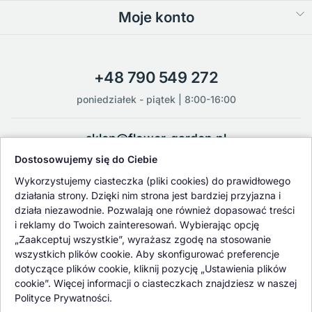
Moje konto
+48 790 549 272
poniedziałek - piątek | 8:00-16:00
sklep@flower-garden.pl
Dostosowujemy się do Ciebie
Oferowane przez nas rośliny i nasiona podlegają regularnej ścisłej
Wykorzystujemy ciasteczka (pliki cookies) do prawidłowego
kontroli jakości oraz kontroli zdrowotnej przeprowadzanej przez
działania strony. Dzięki nim strona jest bardziej przyjazna i
wykwalifikowane osoby z Państwowej Inspekcji Ochrony Roślin i
działa niezawodnie. Pozwalają one również dopasować treści
Nasiennictwa.
i reklamy do Twoich zainteresowań. Wybierając opcję
„Zaakceptuj wszystkie”, wyrażasz zgodę na stosowanie
wszystkich plików cookie. Aby skonfigurować preferencje
dotyczące plików cookie, kliknij pozycję „Ustawienia plików
cookie”. Więcej informacji o ciasteczkach znajdziesz w naszej
Polityce Prywatności.