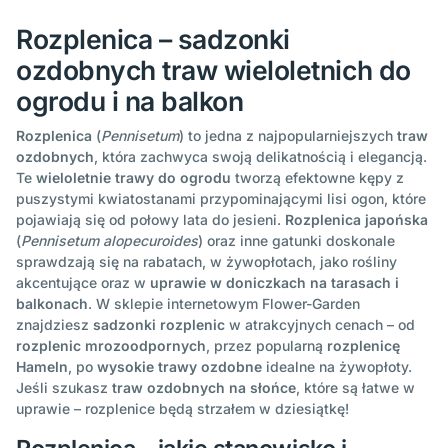
Rozplenica – sadzonki
ozdobnych traw wieloletnich do
ogrodu i na balkon
Rozplenica
(
Pennisetum
) to jedna z najpopularniejszych
traw
ozdobnych
, która zachwyca swoją delikatnością i elegancją.
Te
wieloletnie trawy do ogrodu
tworzą efektowne kępy z
puszystymi kwiatostanami przypominającymi lisi ogon, które
pojawiają się od połowy lata do jesieni.
Rozplenica japońska
(
Pennisetum alopecuroides
) oraz inne gatunki doskonale
sprawdzają się na rabatach, w żywopłotach, jako rośliny
akcentujące oraz w
uprawie w doniczkach na tarasach i
balkonach
. W sklepie internetowym Flower-Garden
znajdziesz
sadzonki rozplenic
w atrakcyjnych cenach – od
rozplenic mrozoodpornych
, przez popularną
rozplenicę
Hameln
, po
wysokie trawy ozdobne
idealne na żywopłoty.
Jeśli szukasz
traw ozdobnych na słońce
, które są łatwe w
uprawie – rozplenice będą strzałem w dziesiątkę!