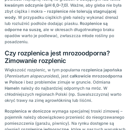
kwaśnym odczynie (pH 6,0–7,0)
. Ważne, aby gleba nie była
zbyt ciężka i mokra –
rozplenice nie tolerują stagnującej
wody
. W przypadku ciężkich gleb należy wykonać drenaż
lub rozluźnić podłoże dodając piasku.
Rozplenice są
odporne na suszę
, ale w okresach długotrwałego braku
opadów warto je podlewać, zwłaszcza młode rośliny po
posadzeniu.
Czy rozplenica jest mrozoodporna?
Zimowanie rozplenic
Większość rozplenic, w tym popularna
rozplenica japońska
(
Pennisetum alopecuroides
), jest
całkowicie mrozoodporna
w Polsce
i bez problemów zimuje w gruncie. Odmiana
Hameln
należy do najbardziej odpornych na mróz. W
chłodniejszych regionach Polski (np. Suwalszczyzna) warto
okryć trawy na zimę agrowłókniną lub liśćmi.
Rozplenica w doniczce
wymaga specjalnej troski zimowej –
pojemnik należy obowiązkowo przenieść do nieogrzewanego
pomieszczenia (garażu, piwnicy). Na rynku dostępne są
również
rozplenice jednoroczne
, które w naszych warunkach