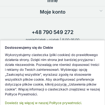
Inne
Moje konto
+48 790 549 272
poniedziałek - piątek | 8:00-16:00
Dostosowujemy się do Ciebie
sklep@flower-garden.pl
Wykorzystujemy ciasteczka (pliki cookies) do prawidłowego
działania strony. Dzięki nim strona jest bardziej przyjazna i
działa niezawodnie. Pozwalają one również dopasować treści
Oferowane przez nas rośliny i nasiona podlegają regularnej ścisłej
i reklamy do Twoich zainteresowań. Wybierając opcję
kontroli jakości oraz kontroli zdrowotnej przeprowadzanej przez
„Zaakceptuj wszystkie”, wyrażasz zgodę na stosowanie
wykwalifikowane osoby z Państwowej Inspekcji Ochrony Roślin i
wszystkich plików cookie. Aby skonfigurować preferencje
Nasiennictwa.
dotyczące plików cookie, kliknij pozycję „Ustawienia plików
cookie”. Więcej informacji o ciasteczkach znajdziesz w naszej
Polityce Prywatności.
Dowiedz się więcej w naszej Polityce prywatności.