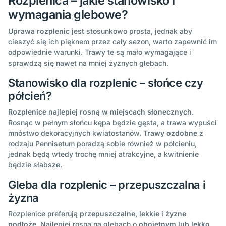
Rozplenica – jakie stanowisko i
wymagania glebowe?
Uprawa rozplenic
jest stosunkowo prosta, jednak aby
cieszyć się ich pięknem przez cały sezon, warto zapewnić im
odpowiednie warunki. Trawy te są mało wymagające i
sprawdzą się nawet na mniej żyznych glebach.
Stanowisko dla rozplenic – słońce czy
półcień?
Rozplenice najlepiej rosną w miejscach słonecznych
.
Rosnąc w pełnym słońcu kępa będzie gęsta, a trawa wypuści
mnóstwo dekoracyjnych kwiatostanów.
Trawy ozdobne
z
rodzaju Pennisetum poradzą sobie również w półcieniu,
jednak będą wtedy trochę mniej atrakcyjne, a kwitnienie
będzie słabsze.
Gleba dla rozplenic – przepuszczalna i
żyzna
Rozplenice preferują
przepuszczalne, lekkie i żyzne
podłoże
. Najlepiej rosną na glebach o
obojętnym lub lekko