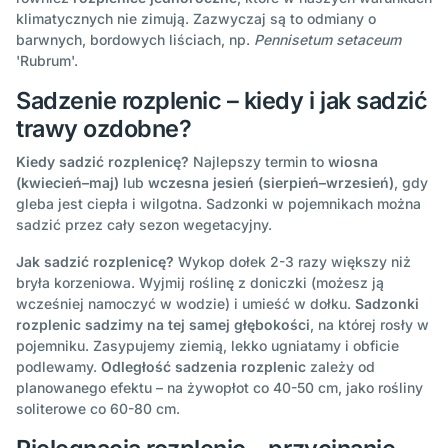
klimatycznych nie zimują. Zazwyczaj są to odmiany o
barwnych, bordowych liściach, np.
Pennisetum setaceum
'Rubrum'.
Sadzenie rozplenic – kiedy i jak sadzić
trawy ozdobne?
Kiedy sadzić rozplenicę?
Najlepszy termin to
wiosna
(kwiecień–maj)
lub
wczesna jesień (sierpień–wrzesień)
, gdy
gleba jest ciepła i wilgotna. Sadzonki w pojemnikach można
sadzić przez cały sezon wegetacyjny.
Jak sadzić rozplenicę?
Wykop dołek 2-3 razy większy niż
bryła korzeniowa. Wyjmij roślinę z doniczki (możesz ją
wcześniej namoczyć w wodzie) i umieść w dołku.
Sadzonki
rozplenic sadzimy na tej samej głębokości
, na której rosły w
pojemniku. Zasypujemy ziemią, lekko ugniatamy i obficie
podlewamy.
Odległość sadzenia rozplenic
zależy od
planowanego efektu – na żywopłot co 40-50 cm, jako rośliny
soliterowe co 60-80 cm.