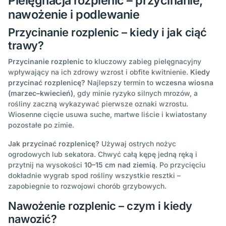
Pielęgnacja rozplenic – przycinanie,
nawożenie i podlewanie
Przycinanie rozplenic – kiedy i jak ciąć
trawy?
Przycinanie rozplenic
to kluczowy zabieg pielęgnacyjny
wpływający na ich zdrowy wzrost i obfite kwitnienie.
Kiedy
przycinać rozplenicę?
Najlepszy termin to
wczesna wiosna
(marzec–kwiecień)
, gdy minie ryzyko silnych mrozów, a
rośliny zaczną wykazywać pierwsze oznaki wzrostu.
Wiosenne cięcie usuwa suche, martwe liście i kwiatostany
pozostałe po zimie.
Jak przycinać rozplenicę?
Używaj ostrych nożyc
ogrodowych lub sekatora. Chwyć całą kępę jedną ręką i
przytnij na wysokości
10–15 cm nad ziemią
. Po przycięciu
dokładnie wygrab spod rośliny wszystkie resztki –
zapobiegnie to rozwojowi chorób grzybowych.
Nawożenie rozplenic – czym i kiedy
nawozić?