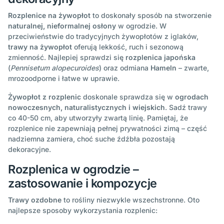
Rozplenice na żywopłot
to doskonały sposób na stworzenie
naturalnej, nieformalnej osłony
w ogrodzie. W
przeciwieństwie do tradycyjnych żywopłotów z iglaków,
trawy na żywopłot
oferują lekkość, ruch i sezonową
zmienność. Najlepiej sprawdzi się
rozplenica japońska
(
Pennisetum alopecuroides
) oraz odmiana
Hameln
– zwarte,
mrozoodporne i łatwe w uprawie.
Żywopłot z rozplenic
doskonale sprawdza się w
ogrodach
nowoczesnych, naturalistycznych i wiejskich
. Sadź trawy
co 40-50 cm, aby utworzyły zwartą linię. Pamiętaj, że
rozplenice nie zapewniają pełnej prywatności zimą – część
nadziemna zamiera, choć suche źdźbła pozostają
dekoracyjne.
Rozplenica w ogrodzie –
zastosowanie i kompozycje
Trawy ozdobne
to rośliny niezwykle wszechstronne. Oto
najlepsze sposoby wykorzystania rozplenic: