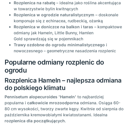
Rozplenica na rabatę
– idealna jako roślina akcentująca
w towarzystwie bylin kwitnących
Rozplenica w ogrodzie naturalistycznym
– doskonale
komponuje się z echinacea, rudbeckią, ożanką
Rozplenica w doniczce na balkon i taras
– kompaktowe
odmiany jak Hameln, Little Bunny, Hamlen
Gold sprawdzają się w pojemnikach
Trawy ozdobne do ogrodu minimalistycznego
i
nowoczesnego – geometryczne nasadzenia rozplenic
Popularne odmiany rozplenic do
ogrodu
Rozplenica Hameln – najlepsza odmiana
do polskiego klimatu
Pennisetum alopecuroides 'Hameln'
to najbardziej
popularna i
całkowicie mrozoodporna
odmiana. Osiąga 60-
80 cm wysokości, tworzy zwarte kępy. Kwitnie od sierpnia do
października kremowobiałymi kwiatostanami. Idealna
rozplenica dla początkujących
.