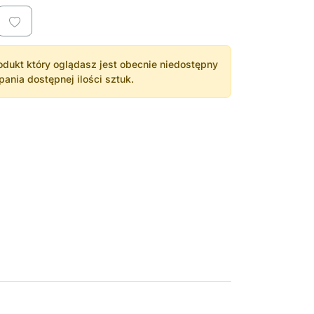
dukt który oglądasz jest obecnie niedostępny
nia dostępnej ilości sztuk.