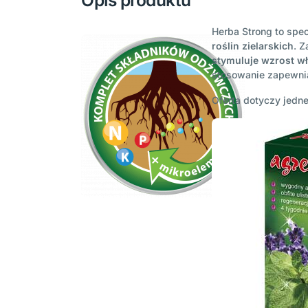
Opis produktu
Herba Strong to spe
roślin zielarskich
. 
stymuluje wzrost w
stosowanie zapewn
Oferta dotyczy jedne