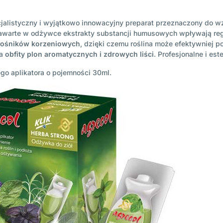
cjalistyczny i wyjątkowo innowacyjny preparat przeznaczony do 
Zawarte w odżywce ekstrakty substancji humusowych wpływają rege
łośników korzeniowych
, dzięki czemu roślina może efektywniej p
ia
obfity plon aromatycznych i zdrowych liści
. Profesjonalne i es
go aplikatora o pojemności 30ml.