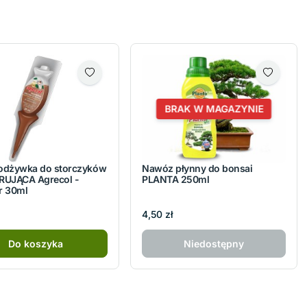
BRAK W MAGAZYNIE
odżywka do storczyków
Nawóz płynny do bonsai
RUJĄCA Agrecol -
PLANTA 250ml
or 30ml
4,50 zł
Do koszyka
Niedostępny