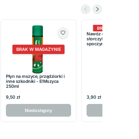
BRAK W MAGAZYNI
Nawóz odżywka DUO do
storczyków w okresie
spoczynku - aplikator 2x
BRAK W MAGAZYNIE
Płyn na mszyce, przędziorki i
inne szkodniki - E!Mszyca
250ml
9,50 zł
3,90 zł
Niedostępny
Niedostępny