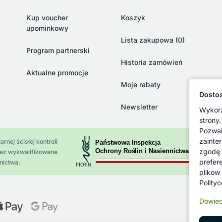
Kup voucher
Koszyk
upominkowy
Lista zakupowa (0)
Program partnerski
Historia zamówień
Aktualne promocje
Moje rabaty
Dostos
Newsletter
Wykorz
strony.
Pozwal
zainte
rnej ścisłej kontroli
zgodę 
zez wykwalifikowane
prefer
nictwa.
plików
Polity
Dowied