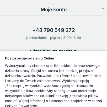
Moje konto
+48 790 549 272
poniedziałek - piątek | 8:00-16:00
sklep@flower-garden.pl
Dostosowujemy się do Ciebie
Oferowane przez nas rośliny i nasiona podlegają regularnej ścisłej
Wykorzystujemy ciasteczka (pliki cookies) do prawidłowego
kontroli jakości oraz kontroli zdrowotnej przeprowadzanej przez
działania strony. Dzięki nim strona jest bardziej przyjazna i
wykwalifikowane osoby z Państwowej Inspekcji Ochrony Roślin i
działa niezawodnie. Pozwalają one również dopasować treści
Nasiennictwa.
i reklamy do Twoich zainteresowań. Wybierając opcję
„Zaakceptuj wszystkie”, wyrażasz zgodę na stosowanie
wszystkich plików cookie. Aby skonfigurować preferencje
dotyczące plików cookie, kliknij pozycję „Ustawienia plików
cookie”. Więcej informacji o ciasteczkach znajdziesz w naszej
Polityce Prywatności.