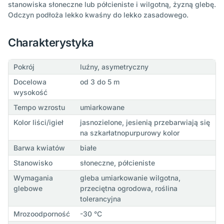
stanowiska słoneczne lub półcieniste i wilgotną, żyzną glebę.
Odczyn podłoża lekko kwaśny do lekko zasadowego.
Charakterystyka
Pokrój
luźny, asymetryczny
Docelowa
od 3 do 5 m
wysokość
Tempo wzrostu
umiarkowane
Kolor liści/igieł
jasnozielone, jesienią przebarwiają się
na szkarłatnopurpurowy kolor
Barwa kwiatów
białe
Stanowisko
słoneczne, półcieniste
Wymagania
gleba umiarkowanie wilgotna,
glebowe
przeciętna ogrodowa, roślina
tolerancyjna
Mrozoodporność
-30 °C