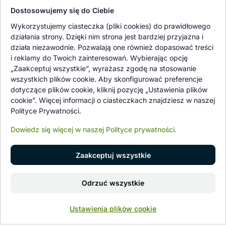
Dostosowujemy się do Ciebie
Oferowane przez nas rośliny i nasiona podlegają regularnej ścisłej
Wykorzystujemy ciasteczka (pliki cookies) do prawidłowego
kontroli jakości oraz kontroli zdrowotnej przeprowadzanej przez
działania strony. Dzięki nim strona jest bardziej przyjazna i
wykwalifikowane osoby z Państwowej Inspekcji Ochrony Roślin i
działa niezawodnie. Pozwalają one również dopasować treści
Nasiennictwa.
i reklamy do Twoich zainteresowań. Wybierając opcję
„Zaakceptuj wszystkie”, wyrażasz zgodę na stosowanie
wszystkich plików cookie. Aby skonfigurować preferencje
dotyczące plików cookie, kliknij pozycję „Ustawienia plików
cookie”. Więcej informacji o ciasteczkach znajdziesz w naszej
Polityce Prywatności.
Dowiedz się więcej w naszej Polityce prywatności.
Zaakceptuj wszystkie
© 1997 - 2026 flower-garden.pl | Wszelkie prawa zastrzeżone.
Odrzuć wszystkie
Znajdź nas na
0
Ustawienia plików cookie