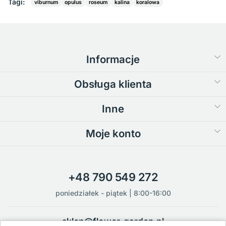
Tagi:
viburnum
opulus
roseum
kalina
koralowa
Informacje
Obsługa klienta
Inne
Moje konto
+48 790 549 272
poniedziałek - piątek | 8:00-16:00
sklep@flower-garden.pl